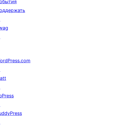
обытия
оддержать
↗
wag
↗
ordPress.com
↗
att
↗
bPress
↗
uddyPress
↗