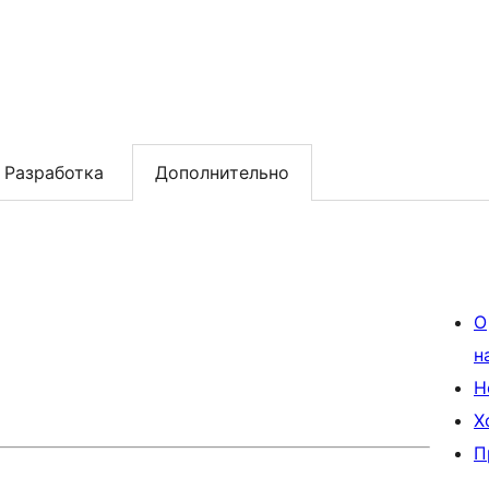
Разработка
Дополнительно
О
н
Н
Х
П