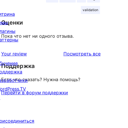
validation
итрина
Оценки
емы
лагины
Пока что нет ни одного отзыва.
аттерны
отзывы
Your review
Посмотреть все
бучение
Поддержка
оддержка
Есть что сказать? Нужна помощь?
азработчики
ordPress.TV
Перейти в форум поддержки
↗
рисоединиться