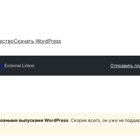
ество
Скачать WordPress
ory
External Linker
Отправить пл
сновными выпусками WordPress
. Скорее всего, он уже не подд