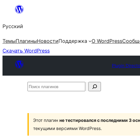
Перейти
к
Русский
содержимому
Темы
Плагины
Новости
Поддержка
О WordPress
Сообщ
Скачать WordPress
Plugin Direct
Поиск
плагинов
Этот плагин
не тестировался с последними 3 о
текущими версиями WordPress.