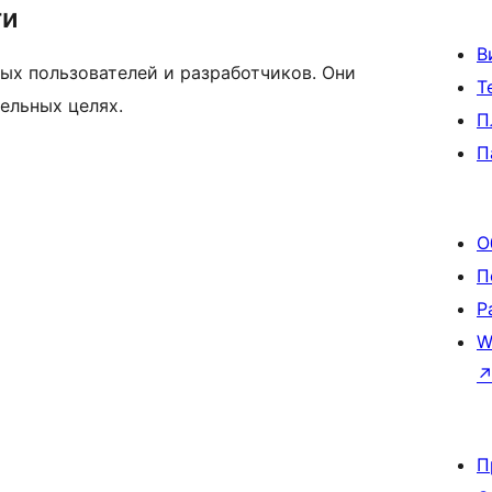
ти
В
ых пользователей и разработчиков. Они
Т
ельных целях.
П
П
О
П
Р
W
П