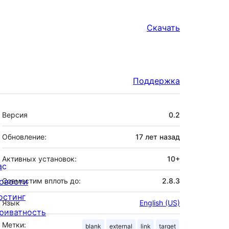
Скачать
Поддержка
Мета
Версия
0.2
Обновление:
17 лет
назад
Активных установок:
10+
ас
овости
Совместим вплоть до:
2.8.3
остинг
Язык
English (US)
риватность
Метки:
blank
external
link
target