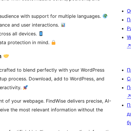
О
 audience with support for multiple languages.
П
ance and user interactions.
Р
cross all devices.
W
data protection in mind.
n
crafted to blend perfectly with your WordPress
П
setup process. Download, add to WordPress, and
С
eractivity.
П
t of your webpage. FindWise delivers precise, AI-
П
eive the most relevant information without the
д
б