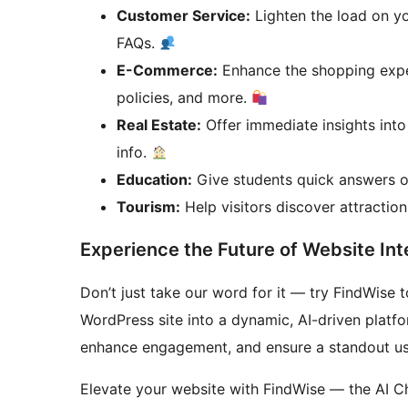
Customer Service:
Lighten the load on yo
FAQs.
E-Commerce:
Enhance the shopping expe
policies, and more.
Real Estate:
Offer immediate insights int
info.
Education:
Give students quick answers o
Tourism:
Help visitors discover attractions
Experience the Future of Website Int
Don’t just take our word for it — try FindWise 
WordPress site into a dynamic, AI-driven platfor
enhance engagement, and ensure a standout us
Elevate your website with FindWise — the AI Ch