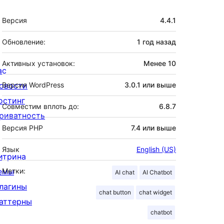
Мета
Версия
4.4.1
Обновление:
1 год
назад
Активных установок:
Менее 10
ас
овости
Версия WordPress
3.0.1 или выше
остинг
Совместим вплоть до:
6.8.7
риватность
Версия PHP
7.4 или выше
Язык
English (US)
итрина
емы
Метки:
AI chat
AI Chatbot
лагины
chat button
chat widget
аттерны
chatbot