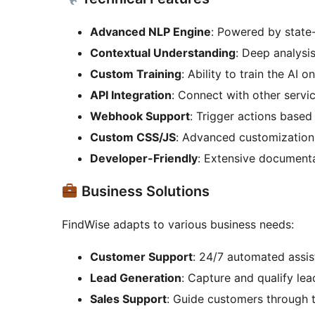
Advanced NLP Engine
: Powered by state
Contextual Understanding
: Deep analysi
Custom Training
: Ability to train the AI 
API Integration
: Connect with other servi
Webhook Support
: Trigger actions based
Custom CSS/JS
: Advanced customization
Developer-Friendly
: Extensive document
Business Solutions
FindWise adapts to various business needs:
Customer Support
: 24/7 automated assi
Lead Generation
: Capture and qualify le
Sales Support
: Guide customers through 