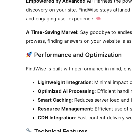
Empowered by Advanced AI:
Harness the power
discovery on your site. FindWise stays attuned
and engaging user experience.
A Time-Saving Marvel:
Say goodbye to endless
prowess, finding answers on your website is as 
Performance and Optimization
FindWise is built with performance in mind, en
Lightweight Integration
: Minimal impact 
Optimized AI Processing
: Efficient hand
Smart Caching
: Reduces server load and
Resource Management
: Efficient use of
CDN Integration
: Fast content delivery w
Technical Features