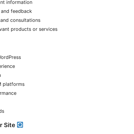
ant information
s and feedback
 and consultations
evant products or services
WordPress
erience
n
M platforms
ormance
ds
r Site