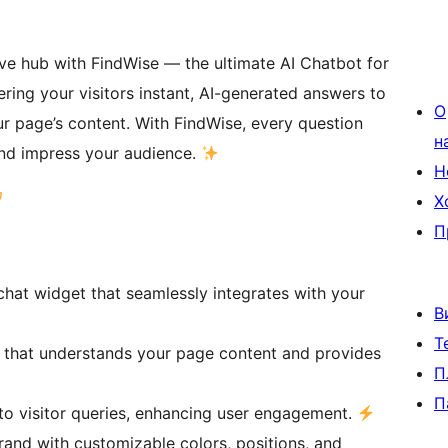
ive hub with FindWise — the ultimate AI Chatbot for
ering your visitors instant, AI-generated answers to
О
your page’s content. With FindWise, every question
н
nd impress your audience.
Н
Х
П
chat widget that seamlessly integrates with your
В
Т
 that understands your page content and provides
П
П
 to visitor queries, enhancing user engagement.
rand with customizable colors, positions, and