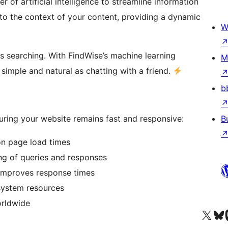
 of artificial intelligence to streamline information
 to the context of your content, providing a dynamic
W
 searching. With FindWise’s machine learning
M
simple and natural as chatting with a friend.
b
suring your website remains fast and responsive:
B
on page load times
ling of queries and responses
 improves response times
 system resources
orldwide
Посетите нас в X (р
Посетите нашу
П