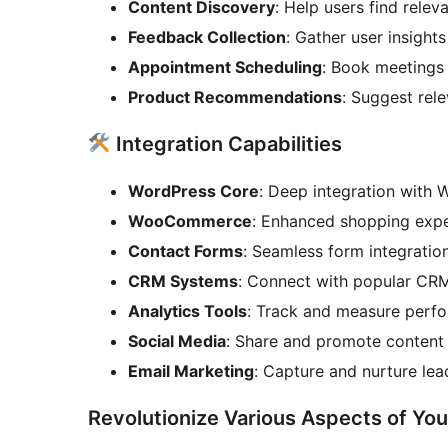
Content Discovery
: Help users find relev
Feedback Collection
: Gather user insight
Appointment Scheduling
: Book meetings
Product Recommendations
: Suggest rel
Integration Capabilities
WordPress Core
: Deep integration with 
WooCommerce
: Enhanced shopping exp
Contact Forms
: Seamless form integratio
CRM Systems
: Connect with popular CR
Analytics Tools
: Track and measure perf
Social Media
: Share and promote content
Email Marketing
: Capture and nurture lea
Revolutionize Various Aspects of You