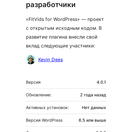
разработчики
«FitVids for WordPress» — проект
с открытым исходным кодом. В
развитие плагина внесли свой
вклад следующие участники:
Участники
Kevin Dees
Мета
Версия
4.0.1
Обновление:
2 года
назад
Активных установок:
Нет данных
Версия WordPress
6.5 или выше