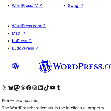
WordPress.TV
↗
Swag
↗
WordPress.com
↗
Matt
↗
bbPress
↗
BuddyPress
↗
Посетите нас в X (ранее Twitter)
Посетите нашу учётную запись в Bluesky
Посетите нашу ленту в Mastodon
Посетите нашу учётную запись в Threads
Посетите нашу страницу на Facebook
Посетите наш Instagram
Посетите нашу страницу в LinkedIn
Посетите нашу учётную запись в TikTok
Посетите наш канал YouTube
Посетите нашу учётную запись в Tumblr
Код — это поэзия.
The WordPress® trademark is the intellectual property