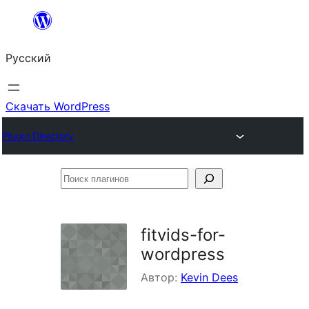
Перейти
к
Русский
содержимому
Скачать WordPress
Plugin Directory
Поиск
плагинов
fitvids-for-
wordpress
Автор:
Kevin Dees