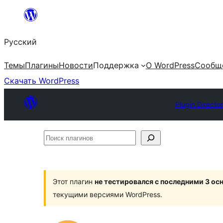
Перейти
к
Русский
содержимому
Темы
Плагины
Новости
Поддержка
О WordPress
Сообщ
Скачать WordPress
Plugin Directo
Поиск
плагинов
Этот плагин
не тестировался с последними 3 о
текущими версиями WordPress.