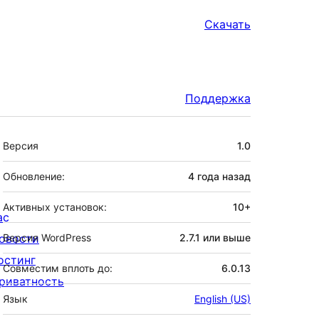
Скачать
Поддержка
Мета
Версия
1.0
Обновление:
4 года
назад
Активных установок:
10+
ас
овости
Версия WordPress
2.7.1 или выше
остинг
Совместим вплоть до:
6.0.13
риватность
Язык
English (US)