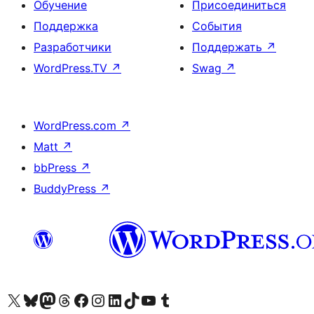
Обучение
Присоединиться
Поддержка
События
Разработчики
Поддержать
↗
WordPress.TV
↗
Swag
↗
WordPress.com
↗
Matt
↗
bbPress
↗
BuddyPress
↗
Посетите нас в X (ранее Twitter)
Посетите нашу учётную запись в Bluesky
Посетите нашу ленту в Mastodon
Посетите нашу учётную запись в Threads
Посетите нашу страницу на Facebook
Посетите наш Instagram
Посетите нашу страницу в LinkedIn
Посетите нашу учётную запись в TikTok
Посетите наш канал YouTube
Посетите нашу учётную запись в Tumblr