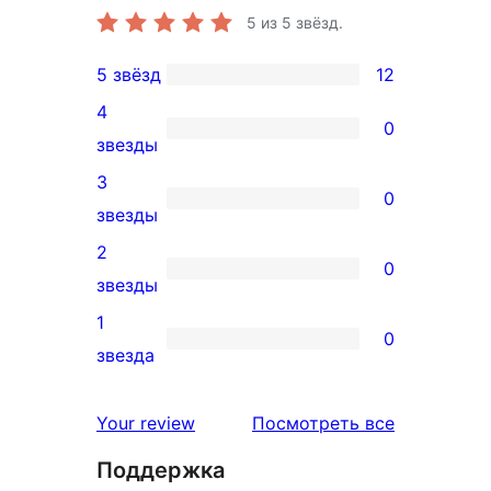
5
из 5 звёзд.
5 звёзд
12
12
4
5-
0
0
звезды
звездный
4-
3
отзыв
0
звездный
0
звезды
отзыв
3-
2
0
звездный
0
звезды
отзыв
2-
1
0
звездный
0
звезда
отзыв
1-
звездный
отзывы
Your review
Посмотреть все
отзыв
Поддержка