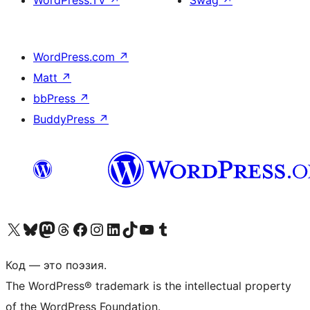
WordPress.TV
↗
Swag
↗
WordPress.com
↗
Matt
↗
bbPress
↗
BuddyPress
↗
Посетите нас в X (ранее Twitter)
Посетите нашу учётную запись в Bluesky
Посетите нашу ленту в Mastodon
Посетите нашу учётную запись в Threads
Посетите нашу страницу на Facebook
Посетите наш Instagram
Посетите нашу страницу в LinkedIn
Посетите нашу учётную запись в TikTok
Посетите наш канал YouTube
Посетите нашу учётную запись в Tumblr
Код — это поэзия.
The WordPress® trademark is the intellectual property
of the WordPress Foundation.