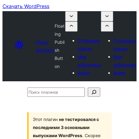
Скачать WordPress
Float
ing
Отправить
Отправить
Plugin
Publi
плагин
плагин
Directory
sh
Мои
Мои
Butt
избранные
избранные
on
Войти
Войти
Поиск
плагинов
Этот плагин
не тестировался с
последними 3 основными
выпусками WordPress
. Скорее