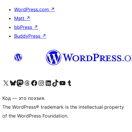
WordPress.com
↗
Matt
↗
bbPress
↗
BuddyPress
↗
Посетите нас в X (ранее Twitter)
Посетите нашу учётную запись в Bluesky
Посетите нашу ленту в Mastodon
Посетите нашу учётную запись в Threads
Посетите нашу страницу на Facebook
Посетите наш Instagram
Посетите нашу страницу в LinkedIn
Посетите нашу учётную запись в TikTok
Посетите наш канал YouTube
Посетите нашу учётную запись в Tumblr
Код — это поэзия.
The WordPress® trademark is the intellectual property
of the WordPress Foundation.