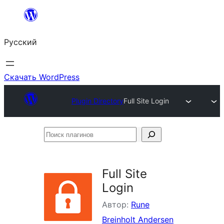
Перейти
к
Русский
содержимому
Скачать WordPress
Plugin Directory
Full Site Login
Поиск
плагинов
Full Site
Login
Автор:
Rune
Breinholt Andersen