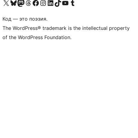
Посетите нас в X (ранее Twitter)
Посетите нашу учётную запись в Bluesky
Посетите нашу ленту в Mastodon
Посетите нашу учётную запись в Threads
Посетите нашу страницу на Facebook
Посетите наш Instagram
Посетите нашу страницу в LinkedIn
Посетите нашу учётную запись в TikTok
Посетите наш канал YouTube
Посетите нашу учётную запись в Tumblr
Код — это поэзия.
The WordPress® trademark is the intellectual property
of the WordPress Foundation.