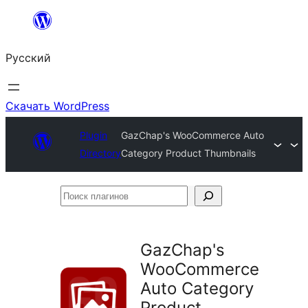
Перейти
к
Русский
содержимому
Скачать WordPress
Plugin
GazChap's WooCommerce Auto
Directory
Category Product Thumbnails
Поиск
плагинов
GazChap's
WooCommerce
Auto Category
Product