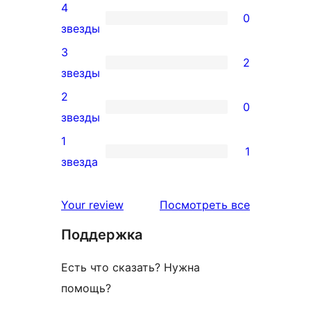
4
5-
0
0
звезды
звездный
4-
3
отзыв
2
звездный
2
звезды
отзыв
3-
2
0
звездный
0
звезды
отзыв
2-
1
1
звездный
1
звезда
отзыв
1-
звездный
отзывы
Your review
Посмотреть все
отзыв
Поддержка
Есть что сказать? Нужна
помощь?