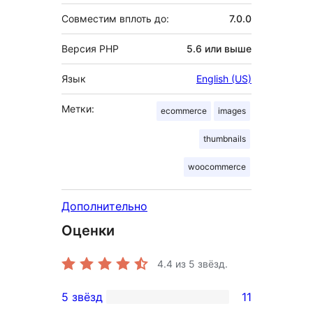
Совместим вплоть до:
7.0.0
Версия PHP
5.6 или выше
Язык
English (US)
Метки:
ecommerce
images
thumbnails
woocommerce
Дополнительно
Оценки
4.4
из 5 звёзд.
5 звёзд
11
11