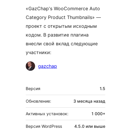
«GazChap's WooCommerce Auto
Category Product Thumbnails» —
проект с открытым исходным
кодом. В развитие плагина
внесли свой вклад следующие
участники:
Участники
gazchap
Мета
Версия
1.5
Обновление:
3 месяца
назад
Активных установок:
1 000+
Версия WordPress
4.5.0 или выше