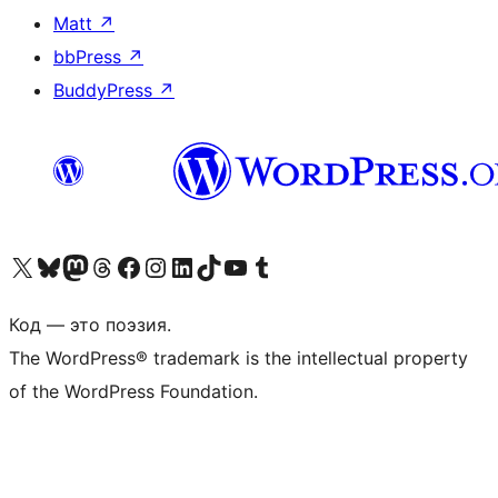
Matt
↗
bbPress
↗
BuddyPress
↗
Посетите нас в X (ранее Twitter)
Посетите нашу учётную запись в Bluesky
Посетите нашу ленту в Mastodon
Посетите нашу учётную запись в Threads
Посетите нашу страницу на Facebook
Посетите наш Instagram
Посетите нашу страницу в LinkedIn
Посетите нашу учётную запись в TikTok
Посетите наш канал YouTube
Посетите нашу учётную запись в Tumblr
Код — это поэзия.
The WordPress® trademark is the intellectual property
of the WordPress Foundation.