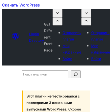
Скачать WordPress
GET
Diffe
Отправить
Отправить
Plugin
rent
плагин
плагин
Directory
Front
Мои
Мои
Page
избранные
избранные
Войти
Войти
Поиск
плагинов
Этот плагин
не тестировался с
последними 3 основными
выпусками WordPress
. Скорее