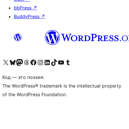
bbPress
↗
BuddyPress
↗
Посетите нас в X (ранее Twitter)
Посетите нашу учётную запись в Bluesky
Посетите нашу ленту в Mastodon
Посетите нашу учётную запись в Threads
Посетите нашу страницу на Facebook
Посетите наш Instagram
Посетите нашу страницу в LinkedIn
Посетите нашу учётную запись в TikTok
Посетите наш канал YouTube
Посетите нашу учётную запись в Tumblr
Код — это поэзия.
The WordPress® trademark is the intellectual property
of the WordPress Foundation.