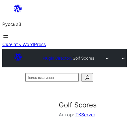
Перейти
к
Русский
содержимому
Скачать WordPress
Plugin Directory
Golf Scores
Поиск
плагинов
Golf Scores
Автор:
TKServer