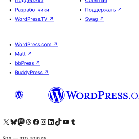
Поддержка
События
Разработчики
Поддержать
↗
WordPress.TV
↗
Swag
↗
WordPress.com
↗
Matt
↗
bbPress
↗
BuddyPress
↗
Посетите нас в X (ранее Twitter)
Посетите нашу учётную запись в Bluesky
Посетите нашу ленту в Mastodon
Посетите нашу учётную запись в Threads
Посетите нашу страницу на Facebook
Посетите наш Instagram
Посетите нашу страницу в LinkedIn
Посетите нашу учётную запись в TikTok
Посетите наш канал YouTube
Посетите нашу учётную запись в Tumblr
Код — это поэзия.