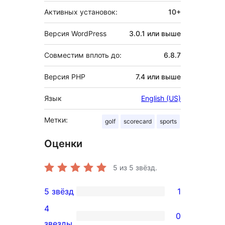
Активных установок:
10+
Версия WordPress
3.0.1 или выше
Совместим вплоть до:
6.8.7
Версия PHP
7.4 или выше
Язык
English (US)
Метки:
golf
scorecard
sports
Оценки
5
из 5 звёзд.
5 звёзд
1
1
4
5-
0
0
звезды