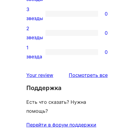
звездный
4-
3
отзыв
0
звездный
0
звезды
отзыв
3-
2
0
звездный
0
звезды
отзыв
2-
1
0
звездный
0
звезда
отзыв
1-
звездный
отзывы
Your review
Посмотреть все
отзыв
Поддержка
Есть что сказать? Нужна
помощь?
Перейти в форум поддержки