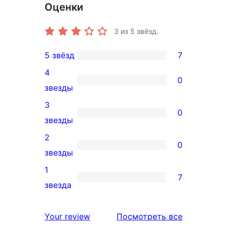
Оценки
3
из 5 звёзд.
5 звёзд
7
7
4
5-
0
0
звезды
звездный
4-
3
отзыв
0
звездный
0
звезды
отзыв
3-
2
0
звездный
0
звезды
отзыв
2-
1
7
звездный
7
звезда
отзыв
1-
звездный
отзывы
Your review
Посмотреть все