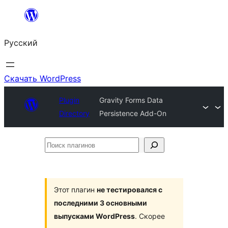
Перейти
к
Русский
содержимому
Скачать WordPress
Plugin
Gravity Forms Data
Directory
Persistence Add-On
Поиск
плагинов
Этот плагин
не тестировался с
последними 3 основными
выпусками WordPress
. Скорее