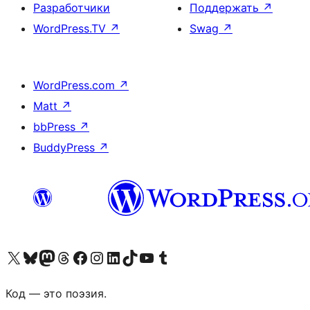
Разработчики
Поддержать
↗
WordPress.TV
↗
Swag
↗
WordPress.com
↗
Matt
↗
bbPress
↗
BuddyPress
↗
Посетите нас в X (ранее Twitter)
Посетите нашу учётную запись в Bluesky
Посетите нашу ленту в Mastodon
Посетите нашу учётную запись в Threads
Посетите нашу страницу на Facebook
Посетите наш Instagram
Посетите нашу страницу в LinkedIn
Посетите нашу учётную запись в TikTok
Посетите наш канал YouTube
Посетите нашу учётную запись в Tumblr
Код — это поэзия.