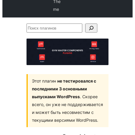
The
me
Поиск
плагинов
Этот плагин
не тестировался с
последними 3 основными
выпусками WordPress
. Скорее
всего, он уже не поддерживается
и может быть несовместим с
текущими версиями WordPress.