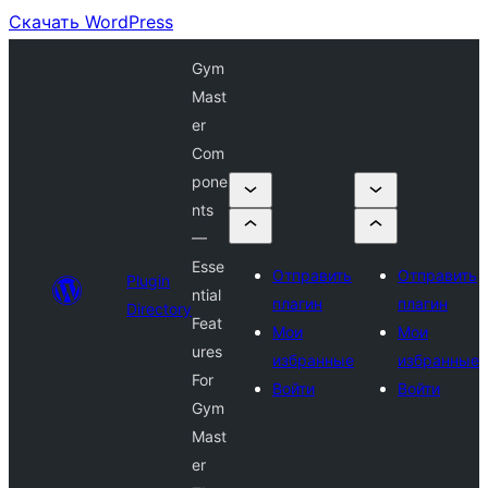
Скачать WordPress
Gym
Mast
er
Com
pone
nts
—
Esse
Отправить
Отправить
Plugin
ntial
плагин
плагин
Directory
Feat
Мои
Мои
ures
избранные
избранные
For
Войти
Войти
Gym
Mast
er