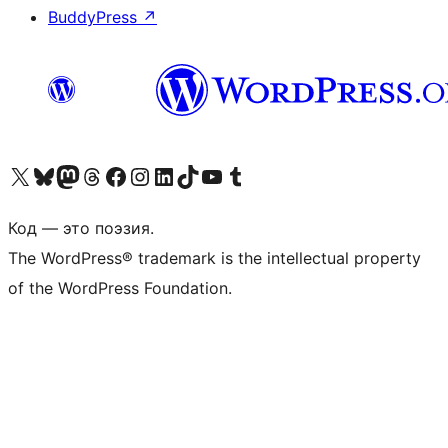
BuddyPress
↗
Посетите нас в X (ранее Twitter)
Посетите нашу учётную запись в Bluesky
Посетите нашу ленту в Mastodon
Посетите нашу учётную запись в Threads
Посетите нашу страницу на Facebook
Посетите наш Instagram
Посетите нашу страницу в LinkedIn
Посетите нашу учётную запись в TikTok
Посетите наш канал YouTube
Посетите нашу учётную запись в Tumblr
Код — это поэзия.
The WordPress® trademark is the intellectual property
of the WordPress Foundation.