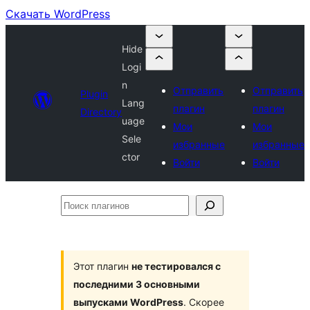
Скачать WordPress
Hide
Logi
n
Отправить
Отправить
Plugin
Lang
плагин
плагин
Directory
uage
Мои
Мои
Sele
избранные
избранные
ctor
Войти
Войти
Поиск
плагинов
Этот плагин
не тестировался с
последними 3 основными
выпусками WordPress
. Скорее