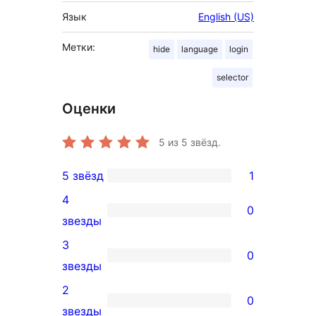
Язык
English (US)
Метки:
hide
language
login
selector
Оценки
5
из 5 звёзд.
5 звёзд
1
1
4
5-
0
0
звезды
звездный
4-
3
отзыв
0
звездный
0
звезды
отзыв
3-
2
0
звездный
0
звезды