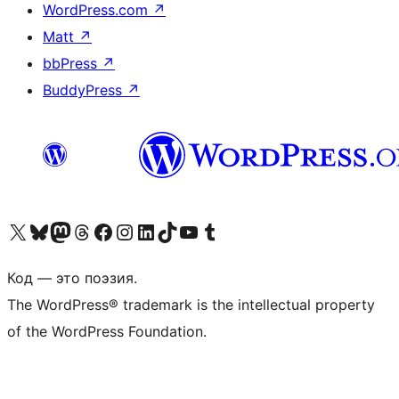
WordPress.com
↗
Matt
↗
bbPress
↗
BuddyPress
↗
Посетите нас в X (ранее Twitter)
Посетите нашу учётную запись в Bluesky
Посетите нашу ленту в Mastodon
Посетите нашу учётную запись в Threads
Посетите нашу страницу на Facebook
Посетите наш Instagram
Посетите нашу страницу в LinkedIn
Посетите нашу учётную запись в TikTok
Посетите наш канал YouTube
Посетите нашу учётную запись в Tumblr
Код — это поэзия.
The WordPress® trademark is the intellectual property
of the WordPress Foundation.