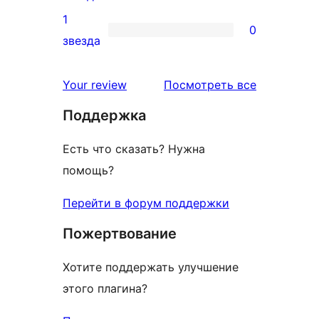
отзыв
2-
1
0
звездный
0
звезда
отзыв
1-
звездный
отзывы
Your review
Посмотреть все
отзыв
Поддержка
Есть что сказать? Нужна
помощь?
Перейти в форум поддержки
Пожертвование
Хотите поддержать улучшение
этого плагина?