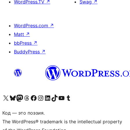
WordPress.TV
↗
Swag
↗
WordPress.com
↗
Matt
↗
bbPress
↗
BuddyPress
↗
Посетите нас в X (ранее Twitter)
Посетите нашу учётную запись в Bluesky
Посетите нашу ленту в Mastodon
Посетите нашу учётную запись в Threads
Посетите нашу страницу на Facebook
Посетите наш Instagram
Посетите нашу страницу в LinkedIn
Посетите нашу учётную запись в TikTok
Посетите наш канал YouTube
Посетите нашу учётную запись в Tumblr
Код — это поэзия.
The WordPress® trademark is the intellectual property