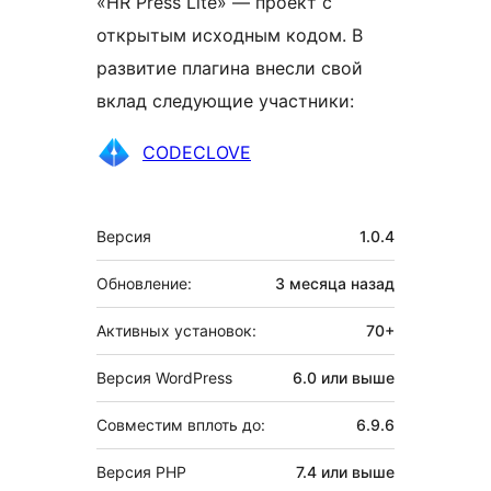
«HR Press Lite» — проект с
открытым исходным кодом. В
развитие плагина внесли свой
вклад следующие участники:
Участники
CODECLOVE
Мета
Версия
1.0.4
Обновление:
3 месяца
назад
Активных установок:
70+
Версия WordPress
6.0 или выше
Совместим вплоть до:
6.9.6
Версия PHP
7.4 или выше