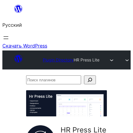
Перейти
к
Русский
содержимому
Скачать WordPress
Plugin Directory
HR Press Lite
Поиск
плагинов
HR Press Lite