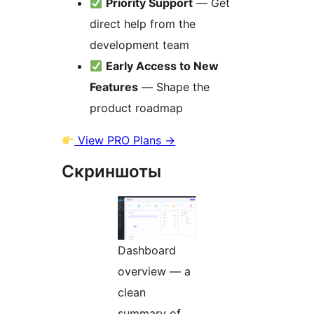
Priority Support
— Get
direct help from the
development team
Early Access to New
Features
— Shape the
product roadmap
View PRO Plans
→
Скриншоты
Dashboard
overview — a
clean
summary of