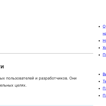
О
н
Н
Х
П
ти
В
ых пользователей и разработчиков. Они
Т
ельных целях.
П
П