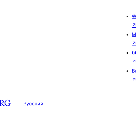
W
M
b
B
Русский