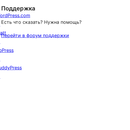
отзыв
Поддержка
ordPress.com
Есть что сказать? Нужна помощь?
↗
att
Перейти в форум поддержки
↗
bPress
↗
uddyPress
↗