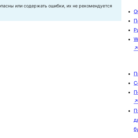
пасны или содержать ошибки, их не рекомендуется
О
П
Р
W
П
С
П
П
д
б