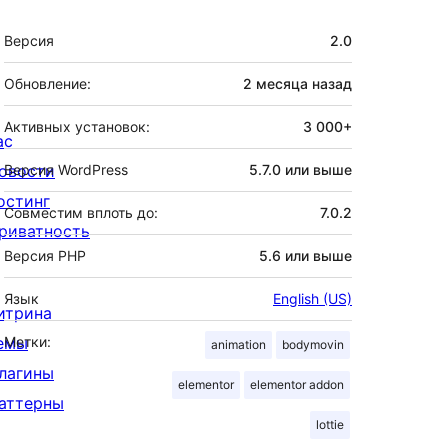
Мета
Версия
2.0
Обновление:
2 месяца
назад
Активных установок:
3 000+
ас
овости
Версия WordPress
5.7.0 или выше
остинг
Совместим вплоть до:
7.0.2
риватность
Версия PHP
5.6 или выше
Язык
English (US)
итрина
емы
Метки:
animation
bodymovin
лагины
elementor
elementor addon
аттерны
lottie