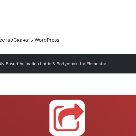
ество
Скачать WordPress
SON Based Animation Lottie & Bodymovin for Elementor