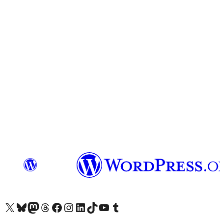
Посетите нас в X (ранее Twitter)
Посетите нашу учётную запись в Bluesky
Посетите нашу ленту в Mastodon
Посетите нашу учётную запись в Threads
Посетите нашу страницу на Facebook
Посетите наш Instagram
Посетите нашу страницу в LinkedIn
Посетите нашу учётную запись в TikTok
Посетите наш канал YouTube
Посетите нашу учётную запись в Tumblr