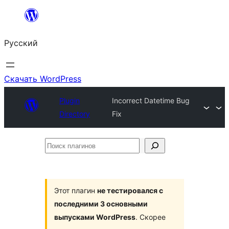
Перейти
к
Русский
содержимому
Скачать WordPress
Plugin
Incorrect Datetime Bug
Directory
Fix
Поиск
плагинов
Этот плагин
не тестировался с
последними 3 основными
выпусками WordPress
. Скорее