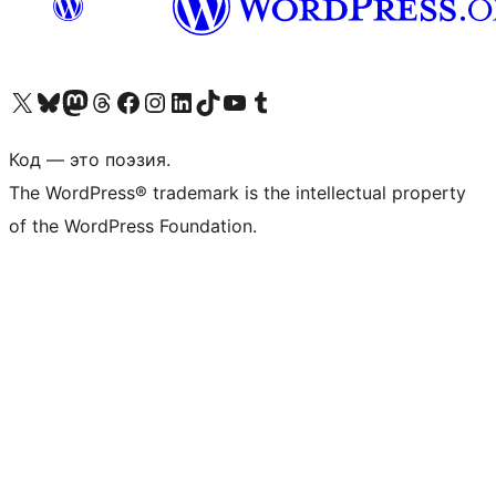
Посетите нас в X (ранее Twitter)
Посетите нашу учётную запись в Bluesky
Посетите нашу ленту в Mastodon
Посетите нашу учётную запись в Threads
Посетите нашу страницу на Facebook
Посетите наш Instagram
Посетите нашу страницу в LinkedIn
Посетите нашу учётную запись в TikTok
Посетите наш канал YouTube
Посетите нашу учётную запись в Tumblr
Код — это поэзия.
The WordPress® trademark is the intellectual property
of the WordPress Foundation.