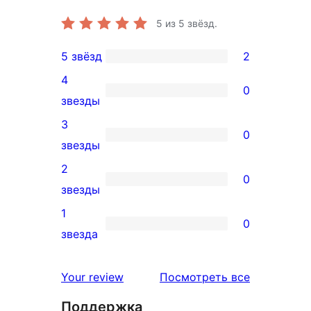
5
из 5 звёзд.
5 звёзд
2
2
4
5-
0
0
звезды
звездный
4-
3
отзыв
0
звездный
0
звезды
отзыв
3-
2
0
звездный
0
звезды
отзыв
2-
1
0
звездный
0
звезда
отзыв
1-
звездный
отзывы
Your review
Посмотреть все
отзыв
Поддержка