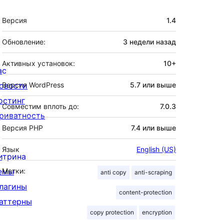
Мета
Версия
1.4
Обновление:
3 недели
назад
Активных установок:
10+
ас
овости
Версия WordPress
5.7 или выше
остинг
Совместим вплоть до:
7.0.3
риватность
Версия PHP
7.4 или выше
Язык
English (US)
итрина
емы
Метки:
anti copy
anti-scraping
лагины
content-protection
аттерны
copy protection
encryption