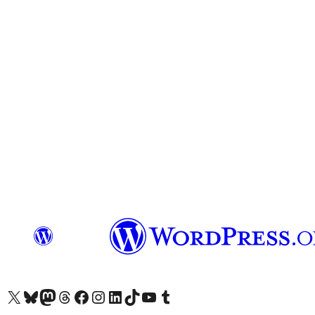
Посетите нас в X (ранее Twitter)
Посетите нашу учётную запись в Bluesky
Посетите нашу ленту в Mastodon
Посетите нашу учётную запись в Threads
Посетите нашу страницу на Facebook
Посетите наш Instagram
Посетите нашу страницу в LinkedIn
Посетите нашу учётную запись в TikTok
Посетите наш канал YouTube
Посетите нашу учётную запись в Tumblr