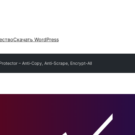
ество
Скачать WordPress
 Protector – Anti-Copy, Anti-Scrape, Encrypt-All