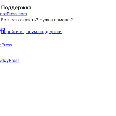
отзыв
Поддержка
ordPress.com
Есть что сказать? Нужна помощь?
↗
att
Перейти в форум поддержки
↗
bPress
↗
uddyPress
↗