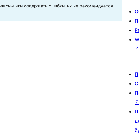
пасны или содержать ошибки, их не рекомендуется
О
П
Р
W
П
С
П
П
д
б