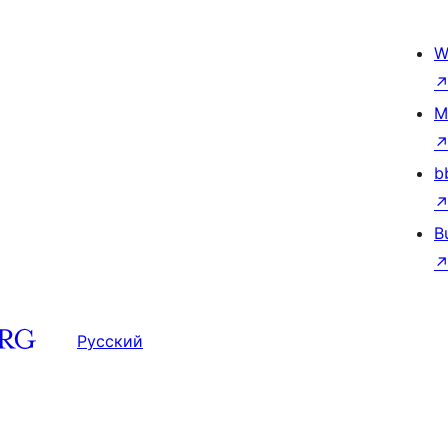
W
M
b
B
Русский