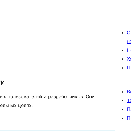
О
н
Н
Х
П
ти
В
ых пользователей и разработчиков. Они
Т
ельных целях.
П
П