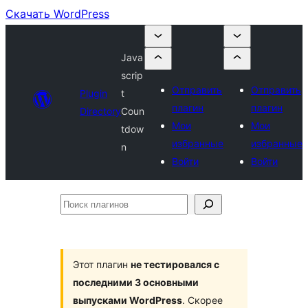
Скачать WordPress
Java
scrip
Отправить
Отправить
Plugin
t
плагин
плагин
Directory
Coun
Мои
Мои
tdow
избранные
избранные
n
Войти
Войти
Поиск
плагинов
Этот плагин
не тестировался с
последними 3 основными
выпусками WordPress
. Скорее