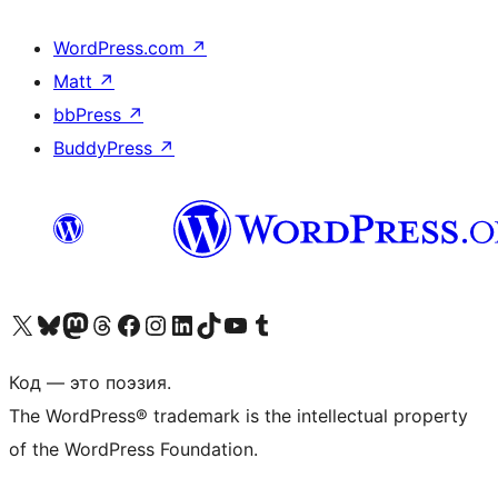
WordPress.com
↗
Matt
↗
bbPress
↗
BuddyPress
↗
Посетите нас в X (ранее Twitter)
Посетите нашу учётную запись в Bluesky
Посетите нашу ленту в Mastodon
Посетите нашу учётную запись в Threads
Посетите нашу страницу на Facebook
Посетите наш Instagram
Посетите нашу страницу в LinkedIn
Посетите нашу учётную запись в TikTok
Посетите наш канал YouTube
Посетите нашу учётную запись в Tumblr
Код — это поэзия.
The WordPress® trademark is the intellectual property
of the WordPress Foundation.