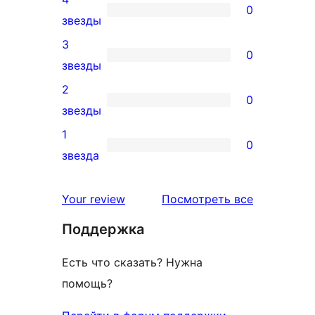
5-
0
0
звезды
звездный
4-
3
отзыв
0
звездный
0
звезды
отзыв
3-
2
0
звездный
0
звезды
отзыв
2-
1
0
звездный
0
звезда
отзыв
1-
звездный
отзывы
Your review
Посмотреть все
отзыв
Поддержка
Есть что сказать? Нужна
помощь?