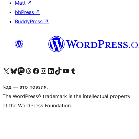
Matt
↗
bbPress
↗
BuddyPress
↗
Посетите нас в X (ранее Twitter)
Посетите нашу учётную запись в Bluesky
Посетите нашу ленту в Mastodon
Посетите нашу учётную запись в Threads
Посетите нашу страницу на Facebook
Посетите наш Instagram
Посетите нашу страницу в LinkedIn
Посетите нашу учётную запись в TikTok
Посетите наш канал YouTube
Посетите нашу учётную запись в Tumblr
Код — это поэзия.
The WordPress® trademark is the intellectual property
of the WordPress Foundation.