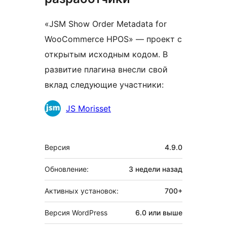
«JSM Show Order Metadata for
WooCommerce HPOS» — проект с
открытым исходным кодом. В
развитие плагина внесли свой
вклад следующие участники:
Участники
JS Morisset
Мета
Версия
4.9.0
Обновление:
3 недели
назад
Активных установок:
700+
Версия WordPress
6.0 или выше