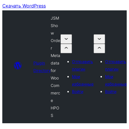
Скачать WordPress
JSM
Sho
w
Orde
r
Meta
Отправить
Отправить
Plugin
data
плагин
плагин
Directory
for
Мои
Мои
Woo
избранные
избранные
Com
Войти
Войти
merc
e
HPO
S