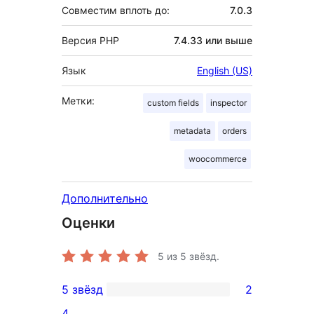
Совместим вплоть до:
7.0.3
Версия PHP
7.4.33 или выше
Язык
English (US)
Метки:
custom fields
inspector
metadata
orders
woocommerce
Дополнительно
Оценки
5
из 5 звёзд.
5 звёзд
2
2
4