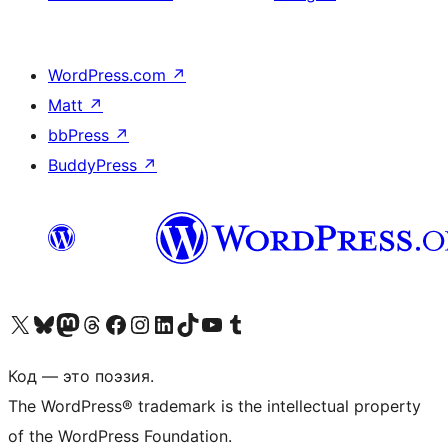
WordPress.com
↗
Matt
↗
bbPress
↗
BuddyPress
↗
Посетите нас в X (ранее Twitter)
Посетите нашу учётную запись в Bluesky
Посетите нашу ленту в Mastodon
Посетите нашу учётную запись в Threads
Посетите нашу страницу на Facebook
Посетите наш Instagram
Посетите нашу страницу в LinkedIn
Посетите нашу учётную запись в TikTok
Посетите наш канал YouTube
Посетите нашу учётную запись в Tumblr
Код — это поэзия.
The WordPress® trademark is the intellectual property
of the WordPress Foundation.