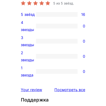
5
из 5 звёзд.
5 звёзд
16
16
4
5-
0
0
звезды
звездный
4-
3
отзыв
0
звездный
0
звезды
отзыв
3-
2
0
звездный
0
звезды
отзыв
2-
1
0
звездный
0
звезда
отзыв
1-
звездный
отзывы
Your review
Посмотреть все
отзыв
Поддержка