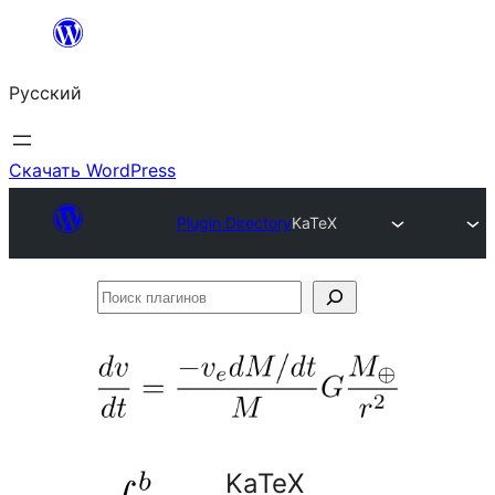
Перейти
к
Русский
содержимому
Скачать WordPress
Plugin Directory
KaTeX
Поиск
плагинов
KaTeX