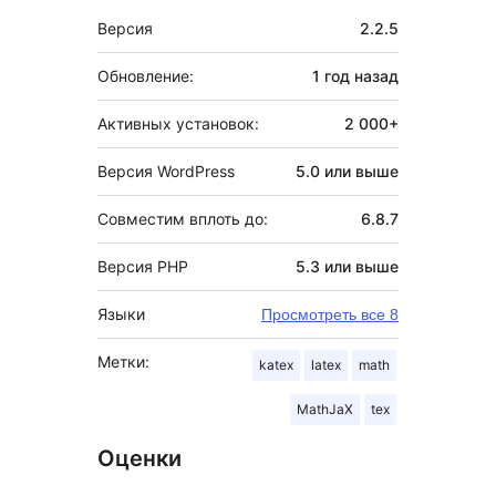
Мета
Версия
2.2.5
Обновление:
1 год
назад
Активных установок:
2 000+
Версия WordPress
5.0 или выше
Совместим вплоть до:
6.8.7
Версия PHP
5.3 или выше
Языки
Просмотреть все 8
Метки:
katex
latex
math
MathJaX
tex
Оценки