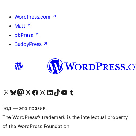
WordPress.com
↗
Matt
↗
bbPress
↗
BuddyPress
↗
Посетите нас в X (ранее Twitter)
Посетите нашу учётную запись в Bluesky
Посетите нашу ленту в Mastodon
Посетите нашу учётную запись в Threads
Посетите нашу страницу на Facebook
Посетите наш Instagram
Посетите нашу страницу в LinkedIn
Посетите нашу учётную запись в TikTok
Посетите наш канал YouTube
Посетите нашу учётную запись в Tumblr
Код — это поэзия.
The WordPress® trademark is the intellectual property
of the WordPress Foundation.