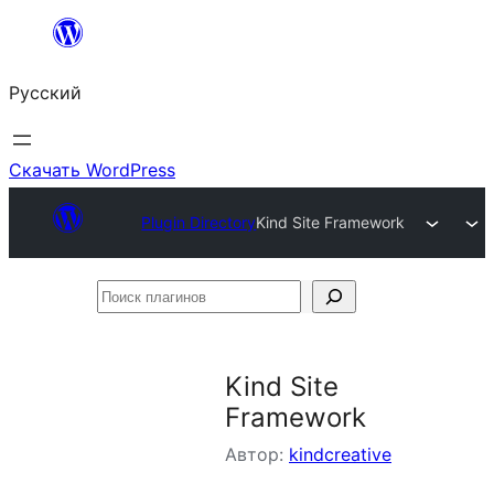
Перейти
к
Русский
содержимому
Скачать WordPress
Plugin Directory
Kind Site Framework
Поиск
плагинов
Kind Site
Framework
Автор:
kindcreative