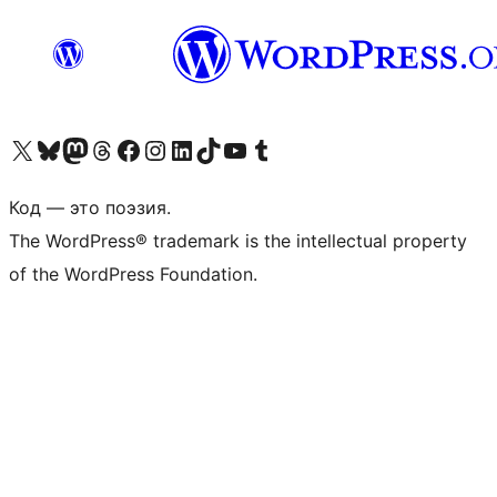
Посетите нас в X (ранее Twitter)
Посетите нашу учётную запись в Bluesky
Посетите нашу ленту в Mastodon
Посетите нашу учётную запись в Threads
Посетите нашу страницу на Facebook
Посетите наш Instagram
Посетите нашу страницу в LinkedIn
Посетите нашу учётную запись в TikTok
Посетите наш канал YouTube
Посетите нашу учётную запись в Tumblr
Код — это поэзия.
The WordPress® trademark is the intellectual property
of the WordPress Foundation.