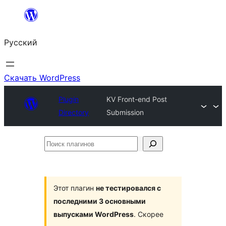
Перейти
к
Русский
содержимому
Скачать WordPress
Plugin
KV Front-end Post
Directory
Submission
Поиск
плагинов
Этот плагин
не тестировался с
последними 3 основными
выпусками WordPress
. Скорее