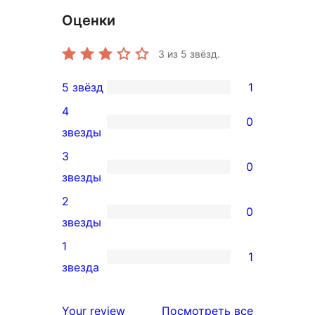
Оценки
3
из 5 звёзд.
5 звёзд
1
1
4
5-
0
0
звезды
звездный
4-
3
отзыв
0
звездный
0
звезды
отзыв
3-
2
0
звездный
0
звезды
отзыв
2-
1
1
звездный
1
звезда
отзыв
1-
звездный
отзывы
Your review
Посмотреть все