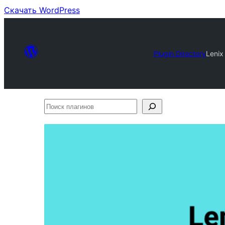
Скачать WordPress
Plugin Directory
Lenix
Поиск
плагинов