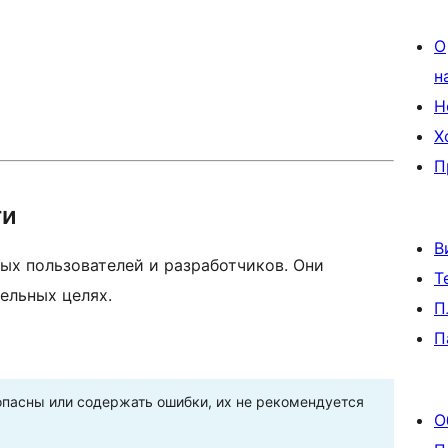
О
н
Н
Х
П
ти
В
ых пользователей и разработчиков. Они
Т
ельных целях.
П
П
пасны или содержать ошибки, их не рекомендуется
О