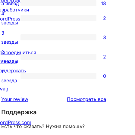
оддержка
5 звёзд
18
18
азработчики
4
5-
2
ordPress.TV
2
звезды
звездный
↗
4-
3
отзыв
3
звездный
3
звезды
отзыв
3-
2
рисоединиться
2
звездный
2
звезды
обытия
отзыв
2-
оддержать
1
0
звездный
↗
0
звезда
отзыв
wag
1-
↗
звездный
отзывы
Your review
Посмотреть все
отзыв
Поддержка
ordPress.com
Есть что сказать? Нужна помощь?
↗