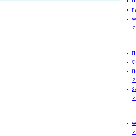
П
Р
W
П
С
П
S
W