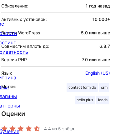
Обновление:
1 год
назад
Активных установок:
10 000+
ас
овости
Версия WordPress
5.0 или выше
остинг
Совместим вплоть до:
6.8.7
риватность
Версия PHP
7.0 или выше
Язык
English (US)
итрина
емы
Метки:
contact form db
crm
лагины
hello plus
leads
аттерны
Оценки
4.4
из 5 звёзд.
бучение