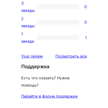
4-
3
отзыв
0
звездный
0
звезды
отзыв
3-
2
0
звездный
0
звезды
отзыв
2-
1
1
звездный
1
звезда
отзыв
1-
звездный
отзывы
Your review
Посмотреть все
отзыв
Поддержка
Есть что сказать? Нужна
помощь?
Перейти в форум поддержки