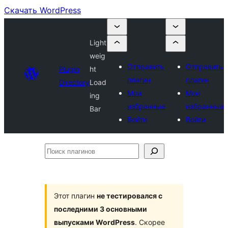
Скачать WordPress
Light
weig
Отправить
Отправить
Plugin
ht
плагин
плагин
Directory
Load
Мои
Мои
ing
избранные
избранные
Bar
Войти
Войти
Поиск
плагинов
Этот плагин
не тестировался с
последними 3 основными
выпусками WordPress
. Скорее