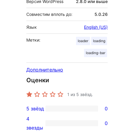
Версия WordPress
2.8.0 или выше
Совместим вплоть до:
5.0.26
Язык
English (US)
Метки:
loader
loading
loading-bar
Дополнительно
Оценки
1
из 5 звёзд.
5 звёзд
0
0
4
5-
0
0
звезды
звездный