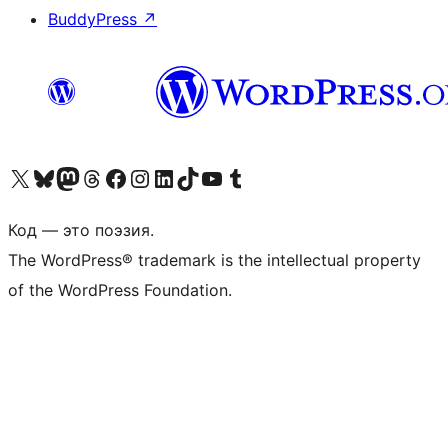
BuddyPress
↗
Посетите нас в X (ранее Twitter)
Посетите нашу учётную запись в Bluesky
Посетите нашу ленту в Mastodon
Посетите нашу учётную запись в Threads
Посетите нашу страницу на Facebook
Посетите наш Instagram
Посетите нашу страницу в LinkedIn
Посетите нашу учётную запись в TikTok
Посетите наш канал YouTube
Посетите нашу учётную запись в Tumblr
Код — это поэзия.
The WordPress® trademark is the intellectual property
of the WordPress Foundation.