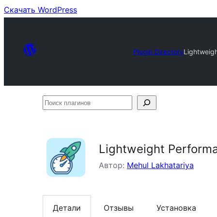
Скачать WordPress
Plugin Directory
Lightweig
Поиск
плагинов
Lightweight Perform
Автор:
Mehul Lakhatariya
Детали
Отзывы
Установка