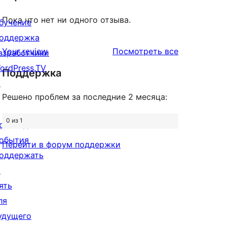
Пока что нет ни одного отзыва.
бучение
оддержка
отзывы
Your review
Посмотреть все
азработчики
ordPress.TV
Поддержка
↗
Решено проблем за последние 2 месяца:
0 из 1
рисоединиться
обытия
Перейти в форум поддержки
оддержать
↗
ять
ля
удущего