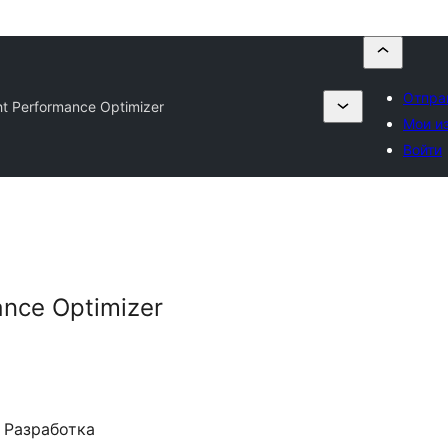
Отпра
ht Performance Optimizer
Мои и
Войти
ance Optimizer
Разработка