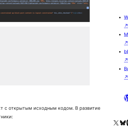
W
M
b
B
ект с открытым исходным кодом. В развитие
тники:
Посетите нас в X (р
Посетите нашу
П