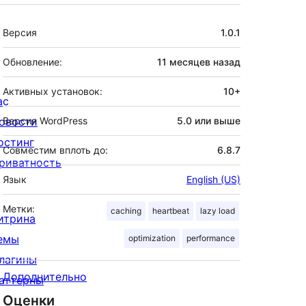
Мета
Версия
1.0.1
Обновление:
11 месяцев
назад
Активных установок:
10+
ас
овости
Версия WordPress
5.0 или выше
остинг
Совместим вплоть до:
6.8.7
риватность
Язык
English (US)
Метки:
caching
heartbeat
lazy load
итрина
емы
optimization
performance
лагины
Дополнительно
аттерны
Оценки