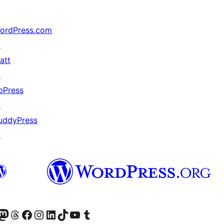
ordPress.com
↗
att
↗
bPress
↗
uddyPress
↗
анее Twitter)
 учётную запись в Bluesky
осетите нашу ленту в Mastodon
Посетите нашу учётную запись в Threads
Посетите нашу страницу на Facebook
Посетите наш Instagram
Посетите нашу страницу в LinkedIn
Посетите нашу учётную запись в TikTok
Посетите наш канал YouTube
Посетите нашу учётную запись в Tumblr