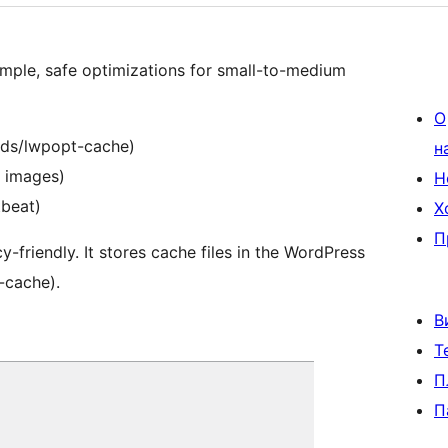
mple, safe optimizations for small-to-medium
О
ads/lwpopt-cache)
н
 images)
Н
tbeat)
Х
П
y-friendly. It stores cache files in the WordPress
-cache).
В
Т
П
П