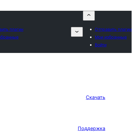
вить плагин
Отправить плагин
збранные
Мои избранные
Войти
Скачать
Поддержка