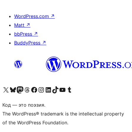
WordPress.com
↗
Matt
↗
bbPress
↗
BuddyPress
↗
Посетите нас в X (ранее Twitter)
Посетите нашу учётную запись в Bluesky
Посетите нашу ленту в Mastodon
Посетите нашу учётную запись в Threads
Посетите нашу страницу на Facebook
Посетите наш Instagram
Посетите нашу страницу в LinkedIn
Посетите нашу учётную запись в TikTok
Посетите наш канал YouTube
Посетите нашу учётную запись в Tumblr
Код — это поэзия.
The WordPress® trademark is the intellectual property
of the WordPress Foundation.