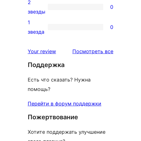
3-
2
0
звездный
0
звезды
отзыв
2-
1
0
звездный
0
звезда
отзыв
1-
звездный
отзывы
Your review
Посмотреть все
отзыв
Поддержка
Есть что сказать? Нужна
помощь?
Перейти в форум поддержки
Пожертвование
Хотите поддержать улучшение