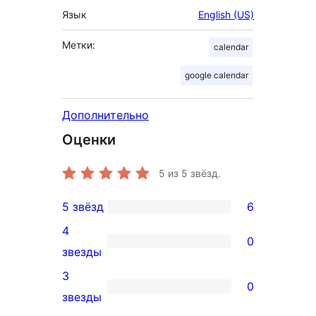
Язык
English (US)
Метки:
calendar
google calendar
Дополнительно
Оценки
5
из 5 звёзд.
5 звёзд
6
6
4
5-
0
0
звезды
звездный
4-
3
отзыв
0
звездный
0
звезды
отзыв