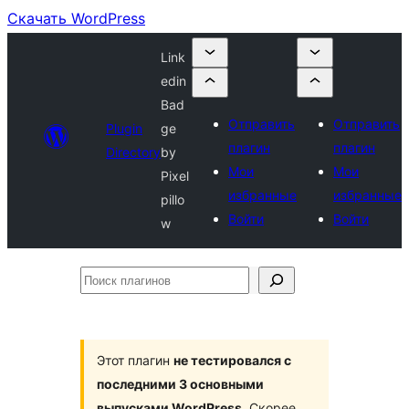
Скачать WordPress
Link
edin
Bad
Отправить
Отправить
Plugin
ge
плагин
плагин
Directory
by
Мои
Мои
Pixel
избранные
избранные
pillo
Войти
Войти
w
Поиск
плагинов
Этот плагин
не тестировался с
последними 3 основными
выпусками WordPress
. Скорее