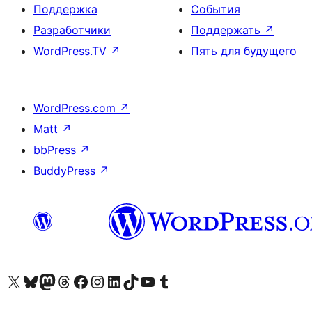
Поддержка
События
Разработчики
Поддержать
↗
WordPress.TV
↗
Пять для будущего
WordPress.com
↗
Matt
↗
bbPress
↗
BuddyPress
↗
Посетите нас в X (ранее Twitter)
Посетите нашу учётную запись в Bluesky
Посетите нашу ленту в Mastodon
Посетите нашу учётную запись в Threads
Посетите нашу страницу на Facebook
Посетите наш Instagram
Посетите нашу страницу в LinkedIn
Посетите нашу учётную запись в TikTok
Посетите наш канал YouTube
Посетите нашу учётную запись в Tumblr