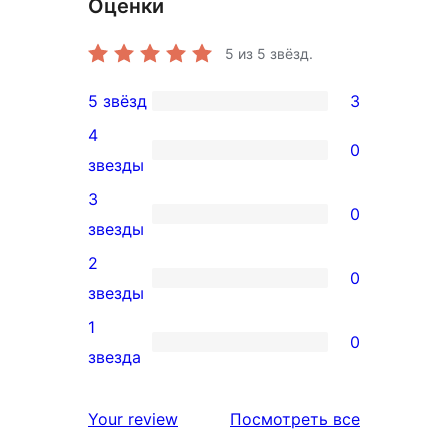
Оценки
5
из 5 звёзд.
5 звёзд
3
3
4
5-
0
0
звезды
звездный
4-
3
отзыв
0
звездный
0
звезды
отзыв
3-
2
0
звездный
0
звезды
отзыв
2-
1
0
звездный
0
звезда
отзыв
1-
звездный
отзывы
Your review
Посмотреть все
отзыв