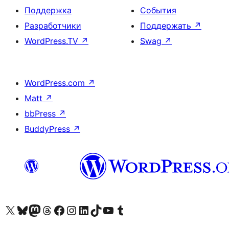
Поддержка
События
Разработчики
Поддержать
↗
WordPress.TV
↗
Swag
↗
WordPress.com
↗
Matt
↗
bbPress
↗
BuddyPress
↗
Посетите нас в X (ранее Twitter)
Посетите нашу учётную запись в Bluesky
Посетите нашу ленту в Mastodon
Посетите нашу учётную запись в Threads
Посетите нашу страницу на Facebook
Посетите наш Instagram
Посетите нашу страницу в LinkedIn
Посетите нашу учётную запись в TikTok
Посетите наш канал YouTube
Посетите нашу учётную запись в Tumblr