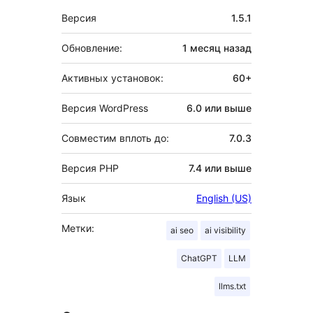
Мета
Версия
1.5.1
Обновление:
1 месяц
назад
Активных установок:
60+
Версия WordPress
6.0 или выше
Совместим вплоть до:
7.0.3
Версия PHP
7.4 или выше
Язык
English (US)
Метки:
ai seo
ai visibility
ChatGPT
LLM
llms.txt