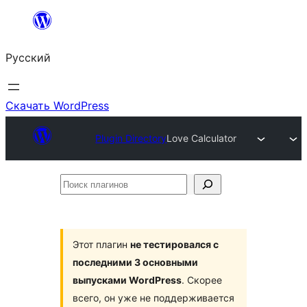
Перейти
к
Русский
содержимому
Скачать WordPress
Plugin Directory
Love Calculator
Поиск
плагинов
Этот плагин
не тестировался с
последними 3 основными
выпусками WordPress
. Скорее
всего, он уже не поддерживается