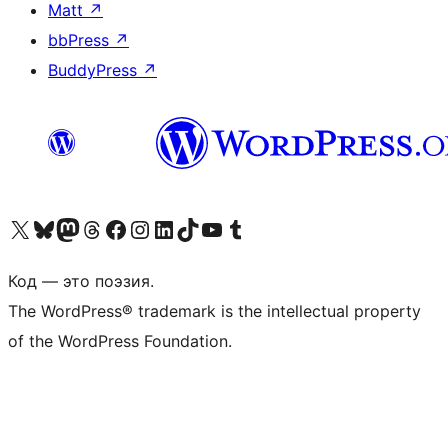
Matt
↗
bbPress
↗
BuddyPress
↗
Посетите нас в X (ранее Twitter)
Посетите нашу учётную запись в Bluesky
Посетите нашу ленту в Mastodon
Посетите нашу учётную запись в Threads
Посетите нашу страницу на Facebook
Посетите наш Instagram
Посетите нашу страницу в LinkedIn
Посетите нашу учётную запись в TikTok
Посетите наш канал YouTube
Посетите нашу учётную запись в Tumblr
Код — это поэзия.
The WordPress® trademark is the intellectual property
of the WordPress Foundation.