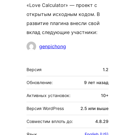
«Love Calculator» — проект с
открытым исходным кодом. В
развитие плагина внесли свой
вклад следующие участники:
Участники
genpichong
Мета
Версия
1.2
Обновление:
9 лет
назад
Активных установок:
10+
Версия WordPress
2.5 или выше
Совместим вплоть до:
4.8.29
Язык
English (US)