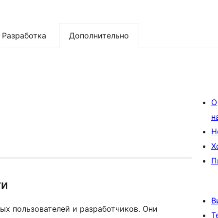
Разработка
Дополнительно
О
н
Н
Х
П
ти
В
ых пользователей и разработчиков. Они
Т