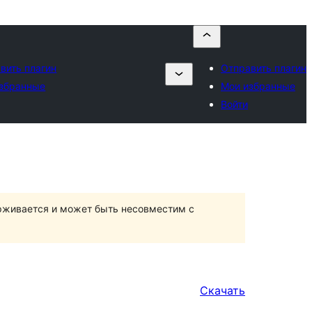
вить плагин
Отправить плагин
збранные
Мои избранные
Войти
ерживается и может быть несовместим с
Скачать