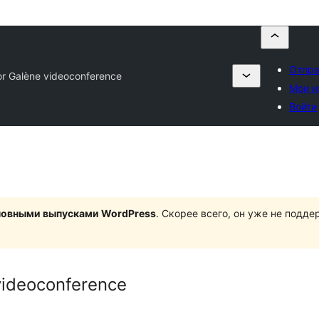
Отпра
r Galène videoconference
Мои и
Войти
сновными выпусками WordPress
. Скорее всего, он уже не подд
videoconference