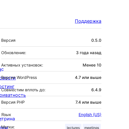
Поддержка
Мета
Версия
0.5.0
Обновление:
3 года
назад
Активных установок:
Менее 10
ас
овости
Версия WordPress
4.7 или выше
остинг
Совместим вплоть до:
6.4.9
риватность
Версия PHP
7.4 или выше
Язык
English (US)
итрина
емы
Метки:
lectures
meetings