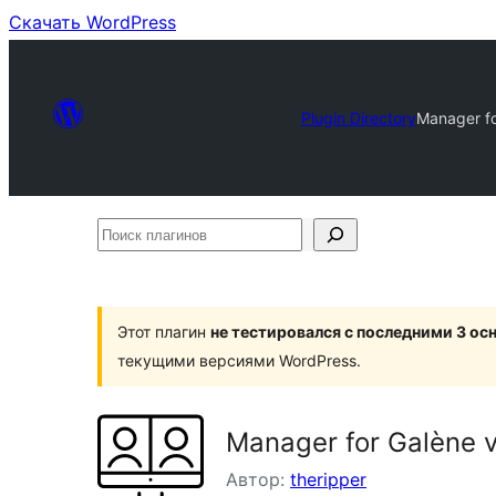
Скачать WordPress
Plugin Directory
Manager fo
Поиск
плагинов
Этот плагин
не тестировался с последними 3 о
текущими версиями WordPress.
Manager for Galène 
Автор:
theripper