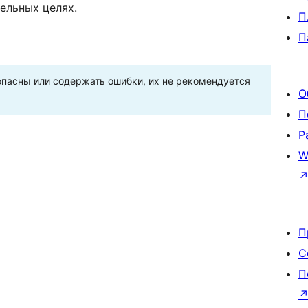
ельных целях.
П
П
пасны или содержать ошибки, их не рекомендуется
О
П
Р
W
П
С
П