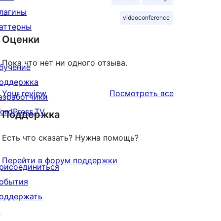
лагины
videoconference
аттерны
Оценки
Пока что нет ни одного отзыва.
бучение
оддержка
отзывы
Your review
Посмотреть все
азработчики
ordPress.TV
Поддержка
↗
Есть что сказать? Нужна помощь?
Перейти в форум поддержки
рисоединиться
обытия
оддержать
↗