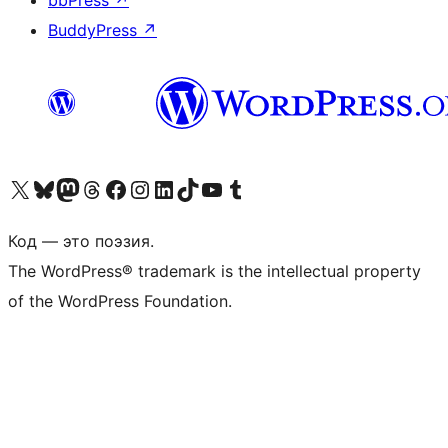
BuddyPress
↗
Посетите нас в X (ранее Twitter)
Посетите нашу учётную запись в Bluesky
Посетите нашу ленту в Mastodon
Посетите нашу учётную запись в Threads
Посетите нашу страницу на Facebook
Посетите наш Instagram
Посетите нашу страницу в LinkedIn
Посетите нашу учётную запись в TikTok
Посетите наш канал YouTube
Посетите нашу учётную запись в Tumblr
Код — это поэзия.
The WordPress® trademark is the intellectual property
of the WordPress Foundation.