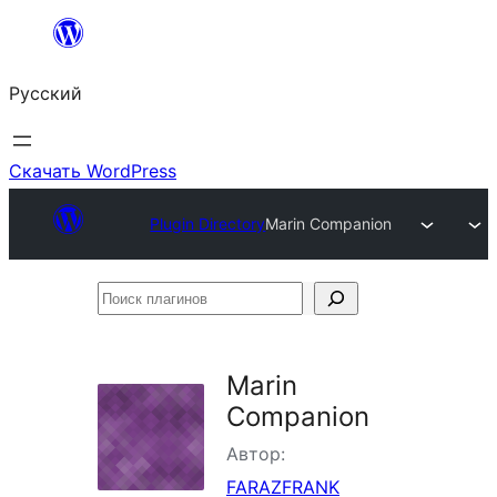
Перейти
к
Русский
содержимому
Скачать WordPress
Plugin Directory
Marin Companion
Поиск
плагинов
Marin
Companion
Автор:
FARAZFRANK