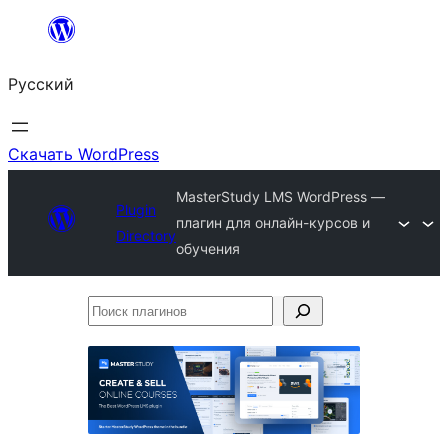
Перейти
к
Русский
содержимому
Скачать WordPress
MasterStudy LMS WordPress —
Plugin
плагин для онлайн-курсов и
Directory
обучения
Поиск
плагинов