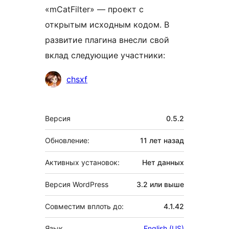
«mCatFilter» — проект с
открытым исходным кодом. В
развитие плагина внесли свой
вклад следующие участники:
Участники
chsxf
Мета
Версия
0.5.2
Обновление:
11 лет
назад
Активных установок:
Нет данных
Версия WordPress
3.2 или выше
Совместим вплоть до:
4.1.42
Язык
English (US)