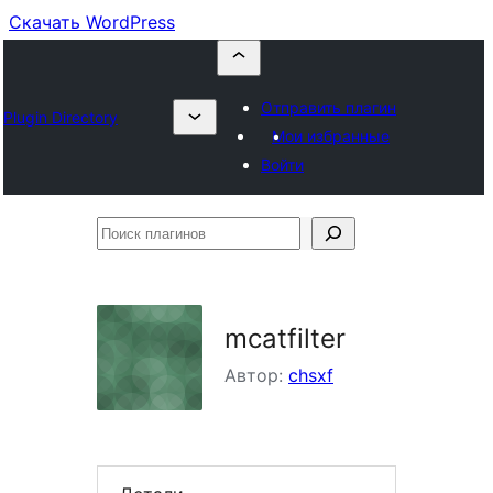
Скачать WordPress
Отправить плагин
Plugin Directory
Мои избранные
Войти
Поиск
плагинов
mcatfilter
Автор:
chsxf