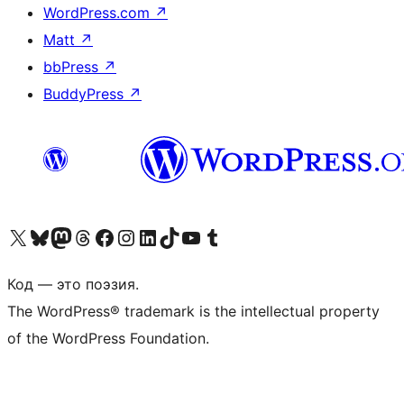
WordPress.com
↗
Matt
↗
bbPress
↗
BuddyPress
↗
Посетите нас в X (ранее Twitter)
Посетите нашу учётную запись в Bluesky
Посетите нашу ленту в Mastodon
Посетите нашу учётную запись в Threads
Посетите нашу страницу на Facebook
Посетите наш Instagram
Посетите нашу страницу в LinkedIn
Посетите нашу учётную запись в TikTok
Посетите наш канал YouTube
Посетите нашу учётную запись в Tumblr
Код — это поэзия.
The WordPress® trademark is the intellectual property
of the WordPress Foundation.