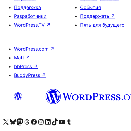
Поддержка
События
Разработчики
Поддержать
↗
WordPress.TV
↗
Пять для будущего
WordPress.com
↗
Matt
↗
bbPress
↗
BuddyPress
↗
Посетите нас в X (ранее Twitter)
Посетите нашу учётную запись в Bluesky
Посетите нашу ленту в Mastodon
Посетите нашу учётную запись в Threads
Посетите нашу страницу на Facebook
Посетите наш Instagram
Посетите нашу страницу в LinkedIn
Посетите нашу учётную запись в TikTok
Посетите наш канал YouTube
Посетите нашу учётную запись в Tumblr