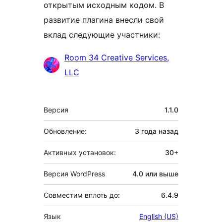
открытым исходным кодом. В
развитие плагина внесли свой
вклад следующие участники:
Участники
Room 34 Creative Services,
LLC
Мета
Версия
1.1.0
Обновление:
3 года
назад
Активных установок:
30+
Версия WordPress
4.0 или выше
Совместим вплоть до:
6.4.9
Язык
English (US)