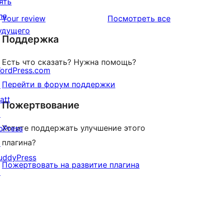
отзыв
ять
1-
ля
звездный
отзывы
Your review
Посмотреть все
удущего
отзыв
Поддержка
Есть что сказать? Нужна помощь?
ordPress.com
Перейти в форум поддержки
↗
att
Пожертвование
↗
Хотите поддержать улучшение этого
bPress
плагина?
↗
uddyPress
Пожертвовать на развитие плагина
↗