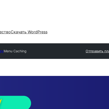
ество
Скачать WordPress
ory
Menu Caching
Отправить пл