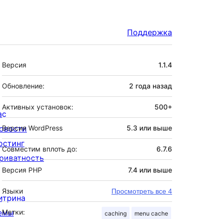
Поддержка
Мета
Версия
1.1.4
Обновление:
2 года
назад
Активных установок:
500+
ас
овости
Версия WordPress
5.3 или выше
остинг
Совместим вплоть до:
6.7.6
риватность
Версия PHP
7.4 или выше
Языки
Просмотреть все 4
итрина
емы
Метки:
caching
menu cache