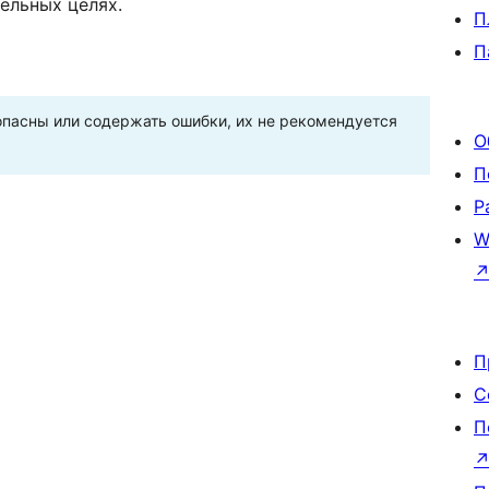
ельных целях.
П
П
пасны или содержать ошибки, их не рекомендуется
О
П
Р
W
П
С
П