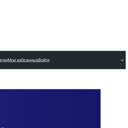
агин
Мои избранные
Войти