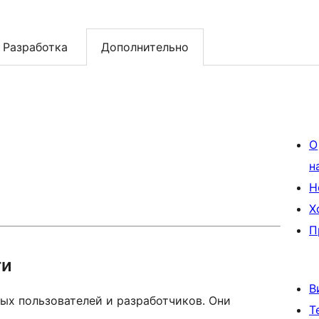
Разработка
Дополнительно
О
н
Н
Х
П
ти
В
ых пользователей и разработчиков. Они
Т