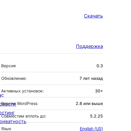
Скачать
Поддержка
Мета
Версия
0.3
Обновление:
7 лет
назад
Активных установок:
30+
ас
овости
Версия WordPress
2.8 или выше
остинг
Совместим вплоть до:
5.2.25
риватность
Язык
English (US)