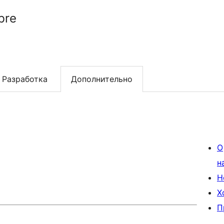
bre
Разработка
Дополнительно
О
н
Н
Х
П