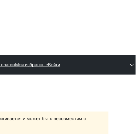
 плагин
Мои избранные
Войти
ерживается и может быть несовместим с