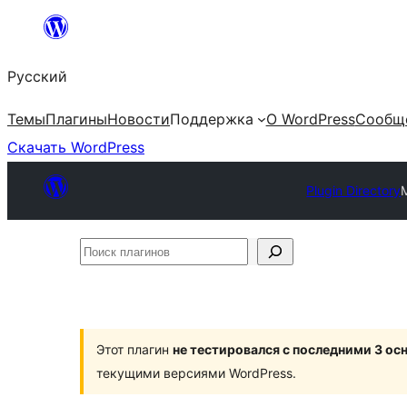
Перейти
к
Русский
содержимому
Темы
Плагины
Новости
Поддержка
О WordPress
Сообщ
Скачать WordPress
Plugin Directory
Поиск
плагинов
Этот плагин
не тестировался с последними 3 о
текущими версиями WordPress.