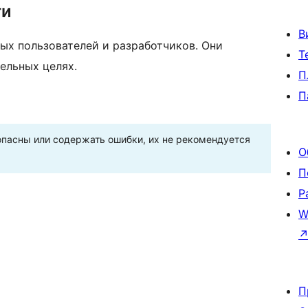
ти
В
ых пользователей и разработчиков. Они
Т
ельных целях.
П
П
пасны или содержать ошибки, их не рекомендуется
О
П
Р
W
П