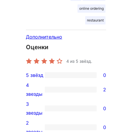
online ordering
restaurant
Дополнительно
Оценки
4
из 5 звёзд.
5 звёзд
0
0
4
5-
2
2
звезды
звездный
4-
3
отзыв
0
звездный
0
звезды
отзыв
3-
2
0
звездный
0
звезды