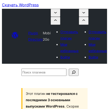
Скачать WordPress
Отправить
Отправить
Plugin
Mobi
плагин
плагин
Directory
2Go
Мои
Мои
избранные
избранные
Войти
Войти
Поиск
плагинов
Этот плагин
не тестировался с
последними 3 основными
выпусками WordPress
. Скорее