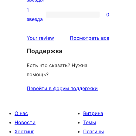
отзыв
2-
1
0
звездный
0
звезда
отзыв
1-
звездный
отзывы
Your review
Посмотреть все
отзыв
Поддержка
Есть что сказать? Нужна
помощь?
Перейти в форум поддержки
О нас
Витрина
Новости
Темы
Хостинг
Плагины