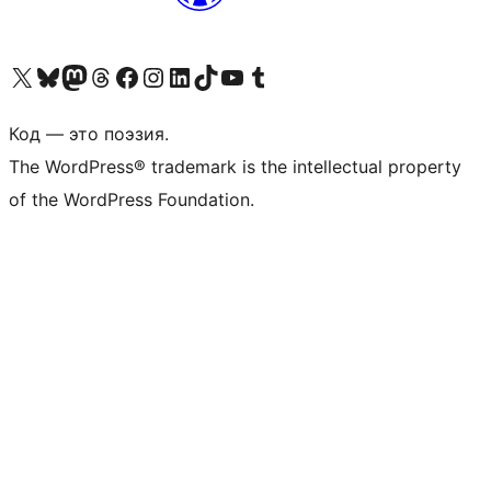
Посетите нас в X (ранее Twitter)
Посетите нашу учётную запись в Bluesky
Посетите нашу ленту в Mastodon
Посетите нашу учётную запись в Threads
Посетите нашу страницу на Facebook
Посетите наш Instagram
Посетите нашу страницу в LinkedIn
Посетите нашу учётную запись в TikTok
Посетите наш канал YouTube
Посетите нашу учётную запись в Tumblr
Код — это поэзия.
The WordPress® trademark is the intellectual property
of the WordPress Foundation.