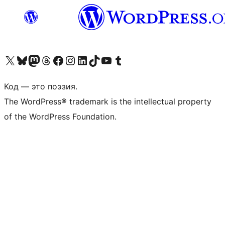
Посетите нас в X (ранее Twitter)
Посетите нашу учётную запись в Bluesky
Посетите нашу ленту в Mastodon
Посетите нашу учётную запись в Threads
Посетите нашу страницу на Facebook
Посетите наш Instagram
Посетите нашу страницу в LinkedIn
Посетите нашу учётную запись в TikTok
Посетите наш канал YouTube
Посетите нашу учётную запись в Tumblr
Код — это поэзия.
The WordPress® trademark is the intellectual property
of the WordPress Foundation.