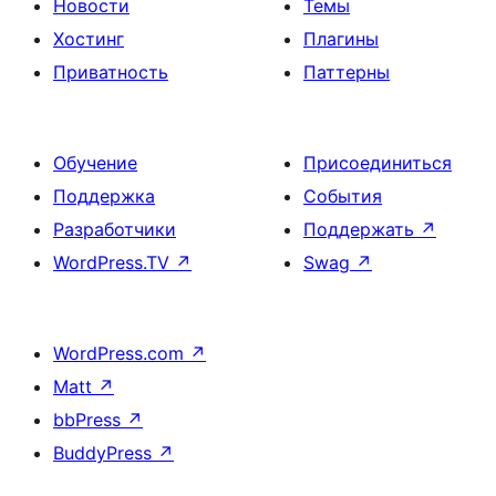
Новости
Темы
Хостинг
Плагины
Приватность
Паттерны
Обучение
Присоединиться
Поддержка
События
Разработчики
Поддержать
↗
WordPress.TV
↗
Swag
↗
WordPress.com
↗
Matt
↗
bbPress
↗
BuddyPress
↗