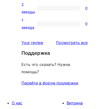
отзыв
3-
2
0
звездный
0
звезды
отзыв
2-
1
0
звездный
0
звезда
отзыв
1-
звездный
отзывы
Your review
Посмотреть все
отзыв
Поддержка
Есть что сказать? Нужна
помощь?
Перейти в форум поддержки
О нас
Витрина