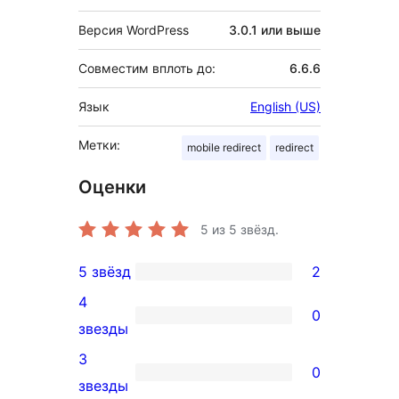
Версия WordPress
3.0.1 или выше
Совместим вплоть до:
6.6.6
Язык
English (US)
Метки:
mobile redirect
redirect
Оценки
5
из 5 звёзд.
5 звёзд
2
2
4
5-
0
0
звезды
звездный
4-
3
отзыв
0
звездный
0
звезды