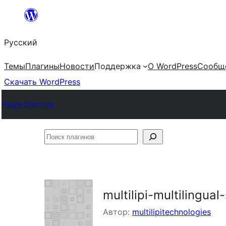
Перейти
к
Русский
содержимому
Темы
Плагины
Новости
Поддержка
О WordPress
Сообщ
Скачать WordPress
Plugin Directory
Поиск
плагинов
multilipi-multilingual
Автор:
multilipitechnologies