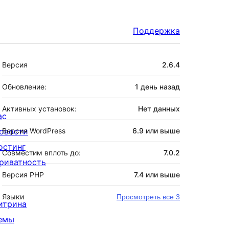
Поддержка
Мета
Версия
2.6.4
Обновление:
1 день
назад
Активных установок:
Нет данных
ас
овости
Версия WordPress
6.9 или выше
остинг
Совместим вплоть до:
7.0.2
риватность
Версия PHP
7.4 или выше
Языки
Просмотреть все 3
итрина
емы