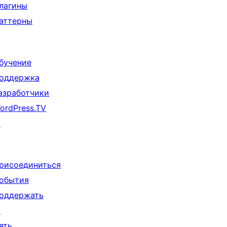
лагины
аттерны
бучение
оддержка
азработчики
ordPress.TV
↗
рисоединиться
обытия
оддержать
↗
ять