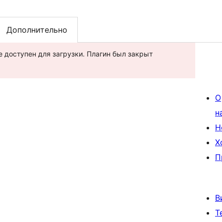
Дополнительно
не доступен для загрузки. Плагин был закрыт
О
н
Н
Х
П
В
Т