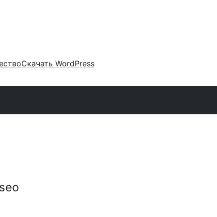
ество
Скачать WordPress
-seo