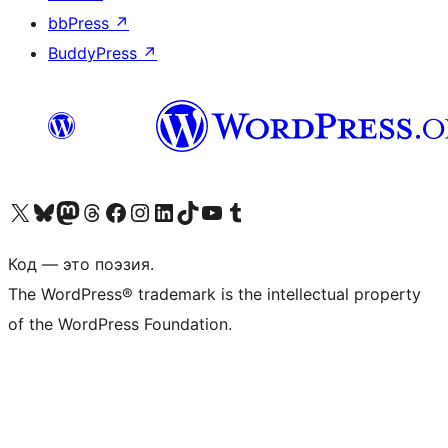
bbPress
↗
BuddyPress
↗
Посетите нас в X (ранее Twitter)
Посетите нашу учётную запись в Bluesky
Посетите нашу ленту в Mastodon
Посетите нашу учётную запись в Threads
Посетите нашу страницу на Facebook
Посетите наш Instagram
Посетите нашу страницу в LinkedIn
Посетите нашу учётную запись в TikTok
Посетите наш канал YouTube
Посетите нашу учётную запись в Tumblr
Код — это поэзия.
The WordPress® trademark is the intellectual property
of the WordPress Foundation.