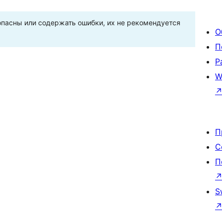
пасны или содержать ошибки, их не рекомендуется
О
П
Р
W
П
С
П
S