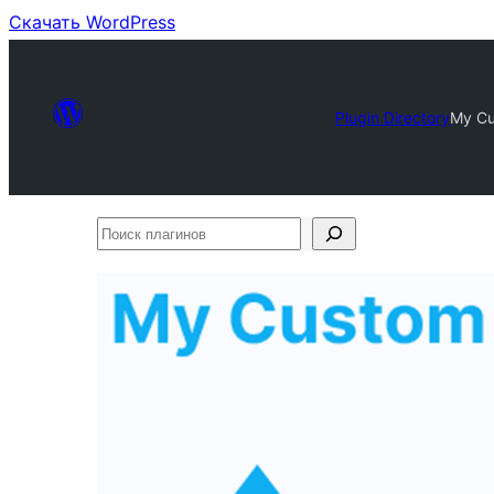
Скачать WordPress
Plugin Directory
My C
Поиск
плагинов