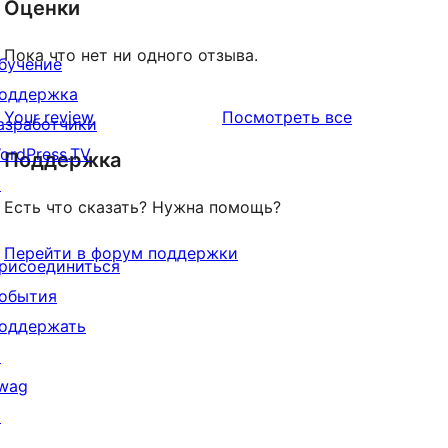
Оценки
Пока что нет ни одного отзыва.
бучение
оддержка
отзывы
Your review
Посмотреть все
азработчики
ordPress.TV
Поддержка
↗
Есть что сказать? Нужна помощь?
Перейти в форум поддержки
рисоединиться
обытия
оддержать
↗
wag
↗