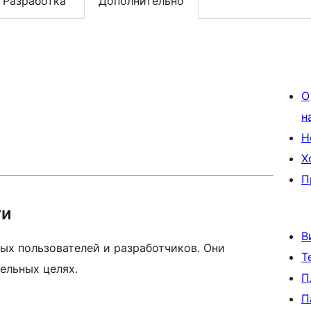
Разработка
Дополнительно
О
н
Н
Х
П
ти
В
ых пользователей и разработчиков. Они
Т
ельных целях.
П
П