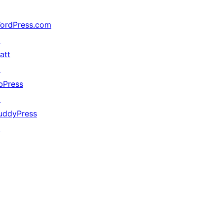
ordPress.com
↗
att
↗
bPress
↗
uddyPress
↗