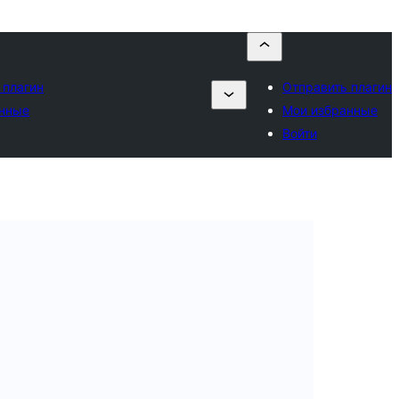
 плагин
Отправить плагин
анные
Мои избранные
Войти