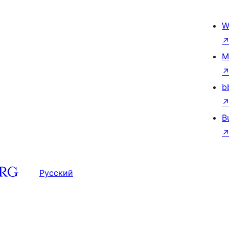
W
M
b
B
Русский