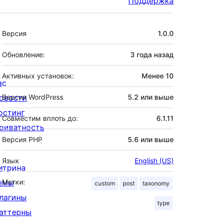
Поддержка
Мета
Версия
1.0.0
Обновление:
3 года
назад
Активных установок:
Менее 10
ас
овости
Версия WordPress
5.2 или выше
остинг
Совместим вплоть до:
6.1.11
риватность
Версия PHP
5.6 или выше
Язык
English (US)
итрина
емы
Метки:
custom
post
taxonomy
лагины
type
аттерны