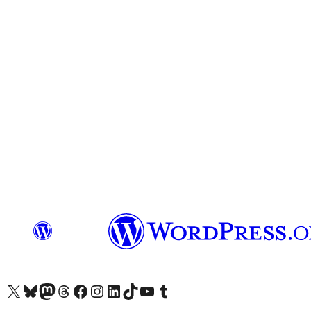
Посетите нас в X (ранее Twitter)
Посетите нашу учётную запись в Bluesky
Посетите нашу ленту в Mastodon
Посетите нашу учётную запись в Threads
Посетите нашу страницу на Facebook
Посетите наш Instagram
Посетите нашу страницу в LinkedIn
Посетите нашу учётную запись в TikTok
Посетите наш канал YouTube
Посетите нашу учётную запись в Tumblr