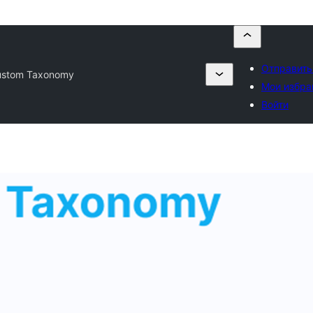
Отправить
ustom Taxonomy
Мои избр
Войти