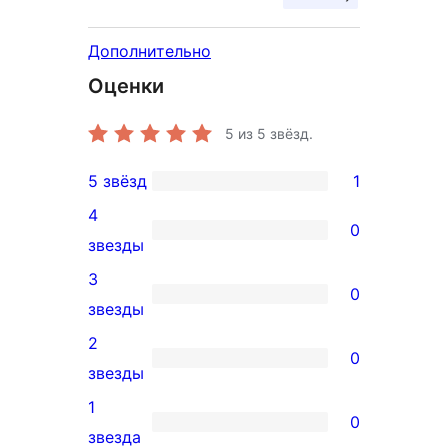
Дополнительно
Оценки
5
из 5 звёзд.
5 звёзд
1
1
4
5-
0
0
звезды
звездный
4-
3
отзыв
0
звездный
0
звезды
отзыв
3-
2
0
звездный
0
звезды
отзыв
2-
1
0
звездный
0
звезда