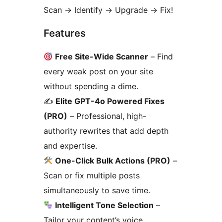
Scan
→
Identify
→
Upgrade
→
Fix!
Features
Free Site-Wide Scanner
– Find
every weak post on your site
without spending a dime.
✍️
Elite GPT-4o Powered Fixes
(PRO)
– Professional, high-
authority rewrites that add depth
and expertise.
One-Click Bulk Actions (PRO)
–
Scan or fix multiple posts
simultaneously to save time.
Intelligent Tone Selection
–
Tailor your content’s voice