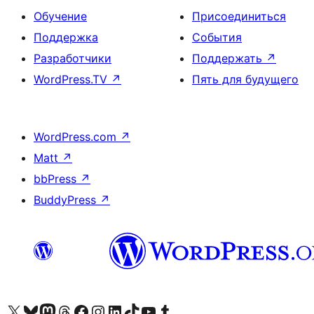
Обучение
Присоединиться
Поддержка
События
Разработчики
Поддержать
↗
WordPress.TV
↗
Пять для будущего
WordPress.com
↗
Matt
↗
bbPress
↗
BuddyPress
↗
Посетите нас в X (ранее Twitter)
Посетите нашу учётную запись в Bluesky
Посетите нашу ленту в Mastodon
Посетите нашу учётную запись в Threads
Посетите нашу страницу на Facebook
Посетите наш Instagram
Посетите нашу страницу в LinkedIn
Посетите нашу учётную запись в TikTok
Посетите наш канал YouTube
Посетите нашу учётную запись в Tumblr