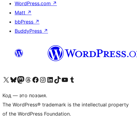
WordPress.com
↗
Matt
↗
bbPress
↗
BuddyPress
↗
Посетите нас в X (ранее Twitter)
Посетите нашу учётную запись в Bluesky
Посетите нашу ленту в Mastodon
Посетите нашу учётную запись в Threads
Посетите нашу страницу на Facebook
Посетите наш Instagram
Посетите нашу страницу в LinkedIn
Посетите нашу учётную запись в TikTok
Посетите наш канал YouTube
Посетите нашу учётную запись в Tumblr
Код — это поэзия.
The WordPress® trademark is the intellectual property
of the WordPress Foundation.