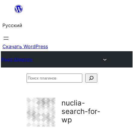
Перейти
к
Русский
содержимому
Скачать WordPress
Plugin Directory
Поиск
плагинов
nuclia-
search-for-
wp