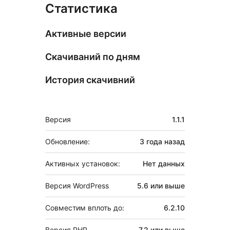
Статистика
Активные версии
Скачиваний по дням
История скачивний
Мета
Версия
1.1.1
Обновление:
3 года
назад
Активных установок:
Нет данных
Версия WordPress
5.6 или выше
Совместим вплоть до:
6.2.10
Версия PHP
7.2 или выше