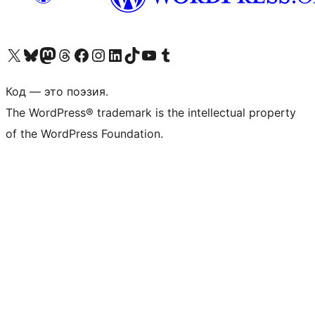
Посетите нас в X (ранее Twitter)
Посетите нашу учётную запись в Bluesky
Посетите нашу ленту в Mastodon
Посетите нашу учётную запись в Threads
Посетите нашу страницу на Facebook
Посетите наш Instagram
Посетите нашу страницу в LinkedIn
Посетите нашу учётную запись в TikTok
Посетите наш канал YouTube
Посетите нашу учётную запись в Tumblr
Код — это поэзия.
The WordPress® trademark is the intellectual property
of the WordPress Foundation.