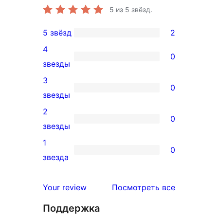
5
из 5 звёзд.
5 звёзд
2
2
4
5-
0
0
звезды
звездный
4-
3
отзыв
0
звездный
0
звезды
отзыв
3-
2
0
звездный
0
звезды
отзыв
2-
1
0
звездный
0
звезда
отзыв
1-
звездный
отзывы
Your review
Посмотреть все
отзыв
Поддержка