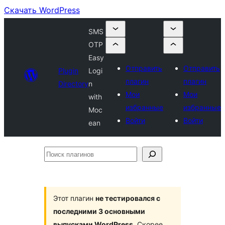
Скачать WordPress
SMS
OTP
Easy
Отправить
Отправить
Plugin
Logi
плагин
плагин
Directory
n
Мои
Мои
with
избранные
избранные
Moc
Войти
Войти
ean
Поиск
плагинов
Этот плагин
не тестировался с
последними 3 основными
выпусками WordPress
. Скорее