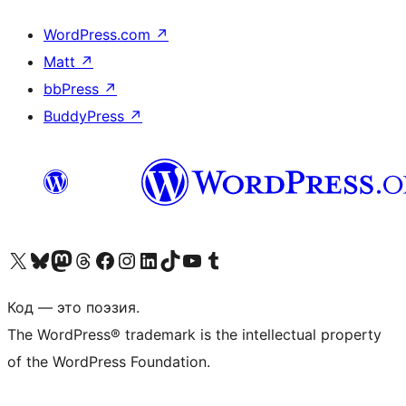
WordPress.com
↗
Matt
↗
bbPress
↗
BuddyPress
↗
Посетите нас в X (ранее Twitter)
Посетите нашу учётную запись в Bluesky
Посетите нашу ленту в Mastodon
Посетите нашу учётную запись в Threads
Посетите нашу страницу на Facebook
Посетите наш Instagram
Посетите нашу страницу в LinkedIn
Посетите нашу учётную запись в TikTok
Посетите наш канал YouTube
Посетите нашу учётную запись в Tumblr
Код — это поэзия.
The WordPress® trademark is the intellectual property
of the WordPress Foundation.