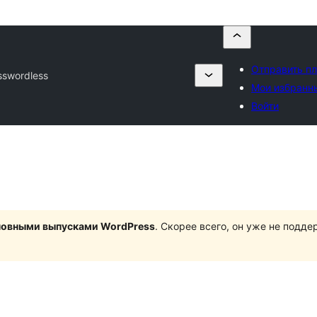
Отправить пл
sswordless
Мои избранн
Войти
сновными выпусками WordPress
. Скорее всего, он уже не подд