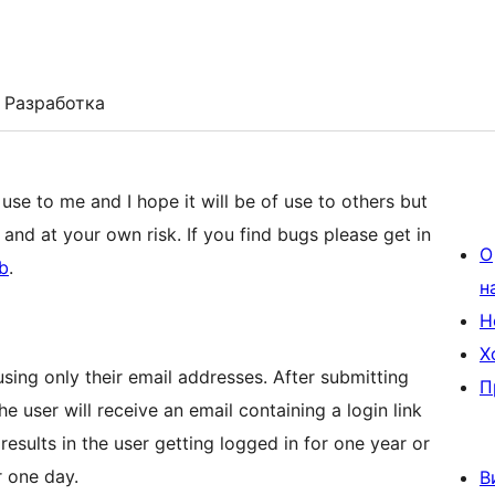
Разработка
 use to me and I hope it will be of use to others but
n and at your own risk. If you find bugs please get in
О
b
.
н
Н
Х
using only their email addresses. After submitting
П
the user will receive an email containing a login link
results in the user getting logged in for one year or
r one day.
В