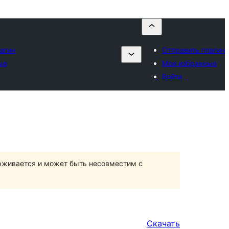
агин
Отправить плагин
ые
Мои избранные
Войти
ерживается и может быть несовместим с
Скачать