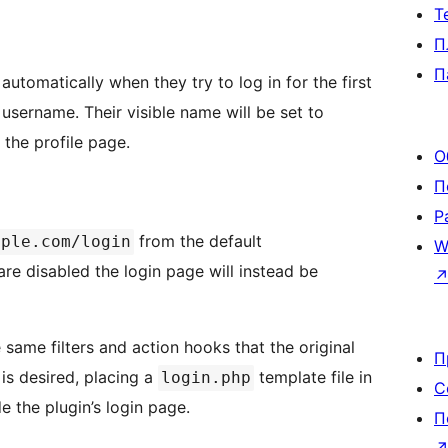
Т
П
П
utomatically when they try to log in for the first
e username. Their visible name will be set to
the profile page.
О
П
Р
from the default
mple.com/login
W
 are disabled the login page will instead be
ame filters and action hooks that the original
П
 is desired, placing a
template file in
login.php
С
e the plugin’s login page.
П