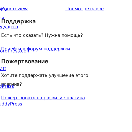
↗
звездный
отзывы
Your review
Посмотреть все
ять
отзыв
ля
Поддержка
удущего
Есть что сказать? Нужна помощь?
t: string containing the login page URI. pass
Перейти в форум поддержки
ordPress.com
↗
Пожертвование
att
Хотите поддержать улучшение этого
↗
плагина?
bPress
↗
Пожертвовать на развитие плагина
uddyPress
↗