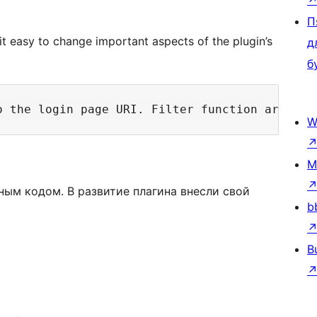
П
it easy to change important aspects of the plugin’s
д
б
o the login page URI. Filter function argumen
W
M
ным кодом. В развитие плагина внесли свой
b
B