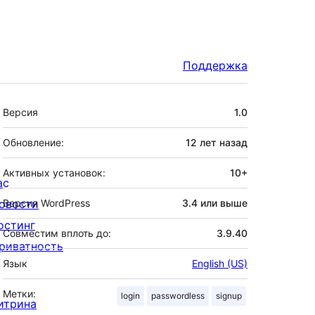
Поддержка
Мета
Версия
1.0
Обновление:
12 лет
назад
Активных установок:
10+
ас
овости
Версия WordPress
3.4 или выше
остинг
Совместим вплоть до:
3.9.40
риватность
Язык
English (US)
Метки:
login
passwordless
signup
итрина