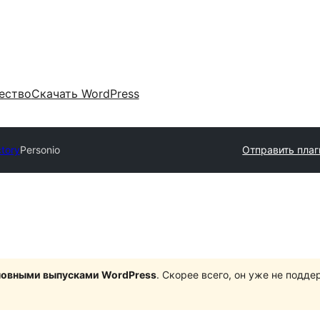
ество
Скачать WordPress
ctory
Personio
Отправить плаг
сновными выпусками WordPress
. Скорее всего, он уже не подд