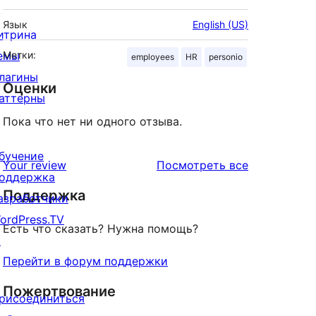
Язык
English (US)
итрина
емы
Метки:
employees
HR
personio
лагины
Оценки
аттерны
Пока что нет ни одного отзыва.
бучение
отзывы
Your review
Посмотреть все
оддержка
Поддержка
азработчики
ordPress.TV
Есть что сказать? Нужна помощь?
↗
Перейти в форум поддержки
Пожертвование
рисоединиться