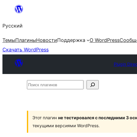
Перейти
к
Русский
содержимому
Темы
Плагины
Новости
Поддержка
О WordPress
Сообщ
Скачать WordPress
Plugin Dire
Поиск
плагинов
Этот плагин
не тестировался с последними 3 о
текущими версиями WordPress.