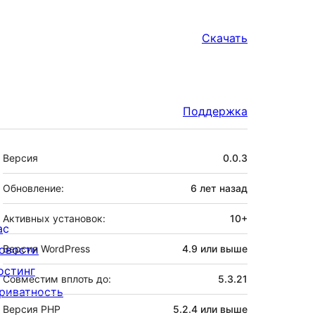
Скачать
Поддержка
Мета
Версия
0.0.3
Обновление:
6 лет
назад
Активных установок:
10+
ас
овости
Версия WordPress
4.9 или выше
остинг
Совместим вплоть до:
5.3.21
риватность
Версия PHP
5.2.4 или выше