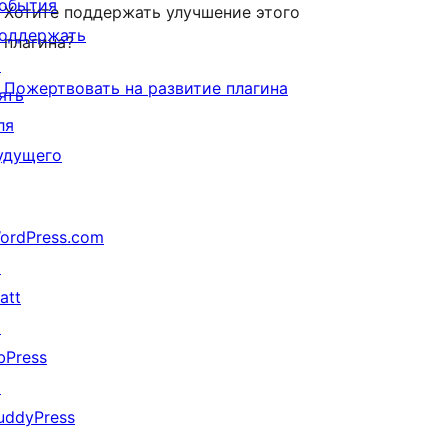
обытия
Хотите поддержать улучшение этого
оддержать
плагина?
↗
Пожертвовать на развитие плагина
ять
ля
удущего
ordPress.com
↗
att
↗
bPress
↗
uddyPress
↗