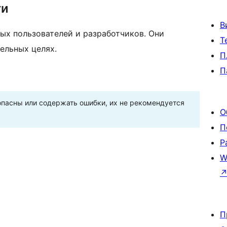
ти
В
ых пользователей и разработчиков. Они
Т
ельных целях.
П
П
пасны или содержать ошибки, их не рекомендуется
О
П
Р
W
П