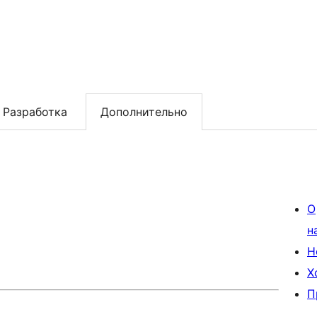
Разработка
Дополнительно
О
н
Н
Х
П