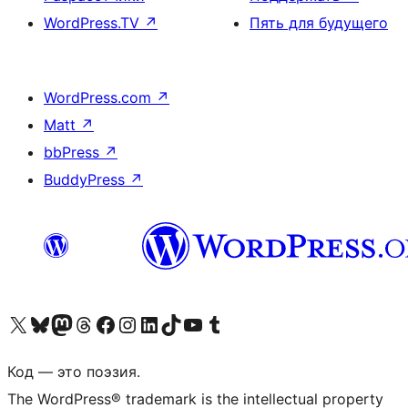
WordPress.TV
↗
Пять для будущего
WordPress.com
↗
Matt
↗
bbPress
↗
BuddyPress
↗
Посетите нас в X (ранее Twitter)
Посетите нашу учётную запись в Bluesky
Посетите нашу ленту в Mastodon
Посетите нашу учётную запись в Threads
Посетите нашу страницу на Facebook
Посетите наш Instagram
Посетите нашу страницу в LinkedIn
Посетите нашу учётную запись в TikTok
Посетите наш канал YouTube
Посетите нашу учётную запись в Tumblr
Код — это поэзия.
The WordPress® trademark is the intellectual property