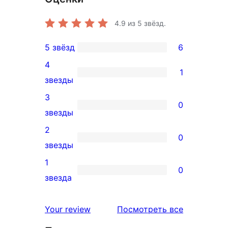
4.9
из 5 звёзд.
5 звёзд
6
6
4
5-
1
1
звезды
звездный
4-
3
отзыв
0
звездный
0
звезды
отзыв
3-
2
0
звездный
0
звезды
отзыв
2-
1
0
звездный
0
звезда
отзыв
1-
звездный
отзывы
Your review
Посмотреть все
отзыв