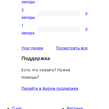
звездный
1
звезды
отзыв
3-
2
0
звездный
0
звезды
отзыв
2-
1
0
звездный
0
звезда
отзыв
1-
звездный
отзывы
Your review
Посмотреть все
отзыв
Поддержка
Есть что сказать? Нужна
помощь?
Перейти в форум поддержки
О нас
Витрина