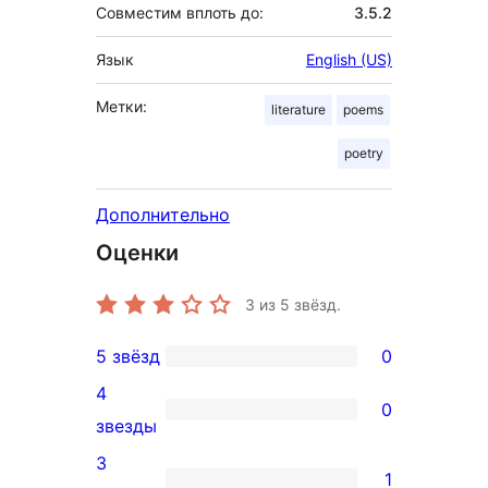
Совместим вплоть до:
3.5.2
Язык
English (US)
Метки:
literature
poems
poetry
Дополнительно
Оценки
3
из 5 звёзд.
5 звёзд
0
0
4
5-
0
0
звезды
звездный
4-
3
отзыв
1