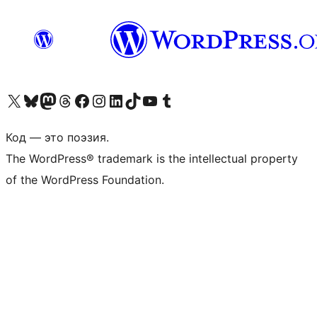
Посетите нас в X (ранее Twitter)
Посетите нашу учётную запись в Bluesky
Посетите нашу ленту в Mastodon
Посетите нашу учётную запись в Threads
Посетите нашу страницу на Facebook
Посетите наш Instagram
Посетите нашу страницу в LinkedIn
Посетите нашу учётную запись в TikTok
Посетите наш канал YouTube
Посетите нашу учётную запись в Tumblr
Код — это поэзия.
The WordPress® trademark is the intellectual property
of the WordPress Foundation.