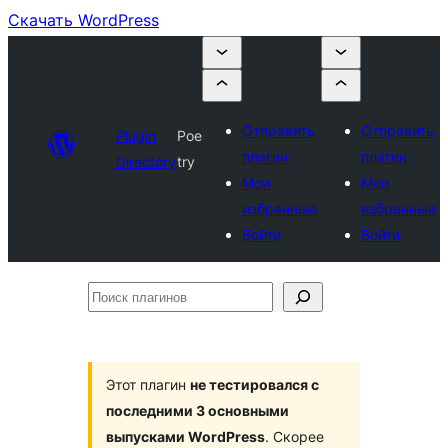
Скачать WordPress
Отправить
Отправить
Plugin
Poe
плагин
плагин
Directory
try
Мои
Мои
избранные
избранные
Войти
Войти
Поиск
плагинов
Этот плагин
не тестировался с
последними 3 основными
выпусками WordPress
. Скорее